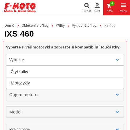
0
Hledat
Účet
Košík
Menu
Hledat
Domů
Oblečení a přilby
Přilby
Výklopné přilby
iXS 460
iXS 460
Vyberte si váš motocykl a zobrazte si kompatibilní součástky:
Vyberte
Čtyřkolky
Značka
Motocykly
Objem motoru
Model
Rok výroby