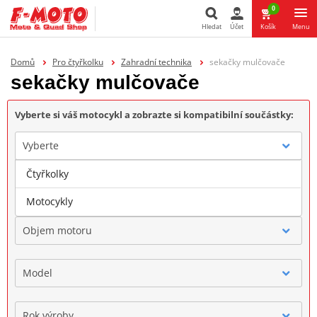
0
Hledat
Účet
Košík
Menu
Hledat
Domů
Pro čtyřkolku
Zahradní technika
sekačky mulčovače
sekačky mulčovače
Vyberte si váš motocykl a zobrazte si kompatibilní součástky:
Vyberte
Čtyřkolky
Značka
Motocykly
Objem motoru
Model
Rok výroby