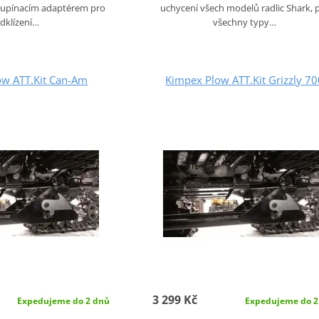
oupínacím adaptérem pro
uchycení všech modelů radlic Shark, 
dklízení…
všechny typy…
ow ATT.Kit Can-Am
Kimpex Plow ATT.Kit Grizzly 7
3 299 Kč
Expedujeme do 2 dnů
Expedujeme do 2