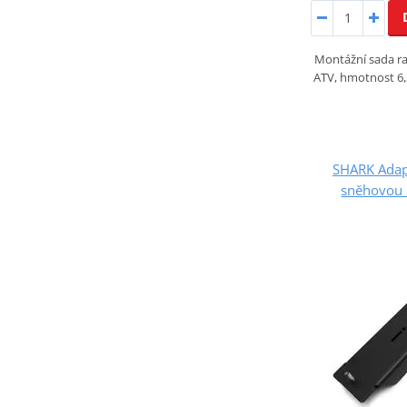
Montážní sada r
ATV, hmotnost 6,2
SHARK Adap
sněhovou 