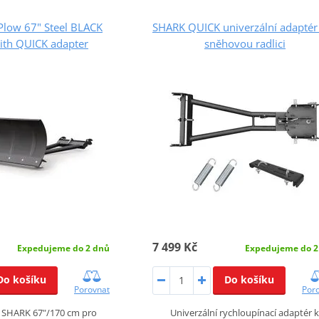
low 67" Steel BLACK
SHARK QUICK univerzální adaptér
ith QUICK adapter
sněhovou radlici
7 499 Kč
Expedujeme do 2 dnů
Expedujeme do 2
Do košíku
Do košíku
Porovnat
Por
e SHARK 67"/170 cm pro
Univerzální rychloupínací adaptér 