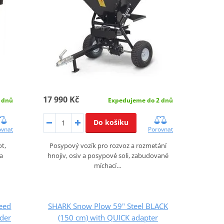
17 990 Kč
 dnů
Expedujeme do 2 dnů
Do košíku
ovnat
Porovnat
t,
Posypový vozík pro rozvoz a rozmetání
 a
hnojiv, osiv a posypové soli, zabudované
míchací…
eed
SHARK Snow Plow 59" Steel BLACK
ader
(150 cm) with QUICK adapter