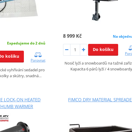
8 999 Kč
Na objedn
Expedujeme do 2 dnů
Do košíku
Por
Do košíku
Porovnat
Nosič lyží a snowboardů na tažné zaříz
Kapacita 6 párů lyží / 4 snowboard
rické vyhřívání sedadel pro
kolky a skútry, snadná…
E LOCK-ON HEATED
FIMCO DRY MATERIAL SPREAD
 THUMB WARMER