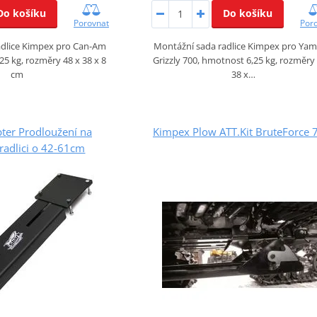
Do košíku
Do košíku
Porovnat
Por
adlice Kimpex pro Can-Am
Montážní sada radlice Kimpex pro Ya
5 kg, rozměry 48 x 38 x 8
Grizzly 700, hmotnost 6,25 kg, rozměry
cm
38 x…
ter Prodloužení na
Kimpex Plow ATT.Kit BruteForce 
radlici o 42-61cm