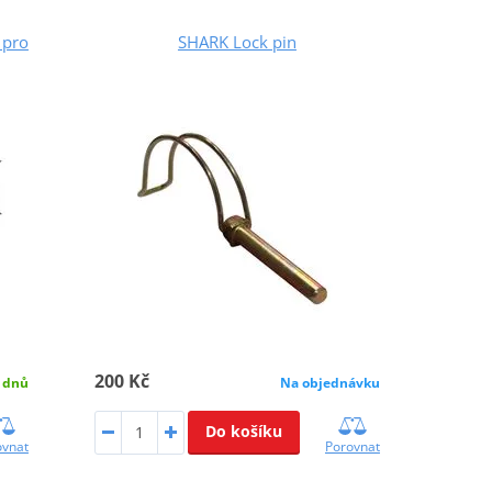
 pro
SHARK Lock pin
200 Kč
Na objednávku
 dnů
Do košíku
Porovnat
ovnat
k