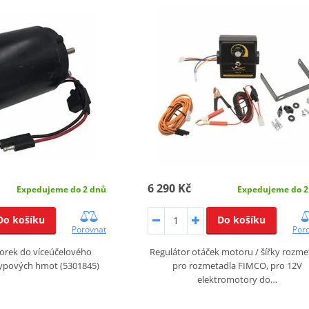
6 290 Kč
Expedujeme do 2 dnů
Expedujeme do 2
Do košíku
Do košíku
Porovnat
Por
orek do víceúčelového
Regulátor otáček motoru / šířky rozme
ypových hmot (5301845)
pro rozmetadla FIMCO, pro 12V
elektromotory do…