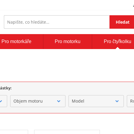
Hledat
Pro motorkáře
Pro motorku
Pro čtyřkolku
částky:
Objem motoru
Model
R