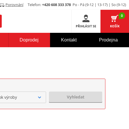
Porovnání
Telefon:
+420 608 333 378
Po - Pá (9-12 | 13-17) | So (9-12)
0
PŘIHLÁSIT SE
KOŠÍK
Doprodej
Kontakt
Prodejna
Vyhledat
ok výroby