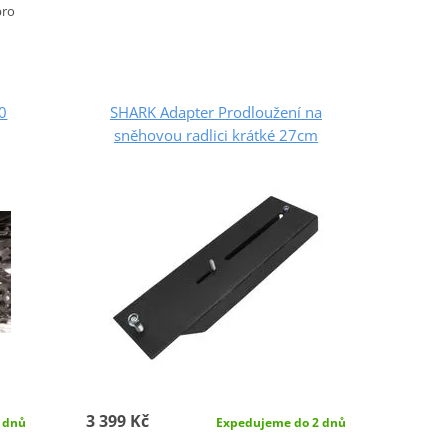
pro
00
SHARK Adapter Prodloužení na
sněhovou radlici krátké 27cm
3 399 Kč
 dnů
Expedujeme do 2 dnů