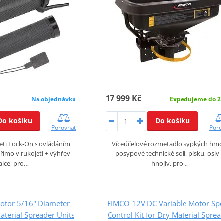
17 999 Kč
Expedujeme do 2
Na objednávku
Do košíku
Do košíku
Por
Porovnat
Víceúčelové rozmetadlo sypkých hmo
eti Lock-On s ovládáním
posypové technické soli, písku, osiv
ímo v rukojeti + výhřev
hnojiv, pro…
alce, pro…
otor 5/16" Diameter
FIMCO 12V DC Variable Motor Sp
aterial Spreader Units
Control Kit for Dry Material Spre