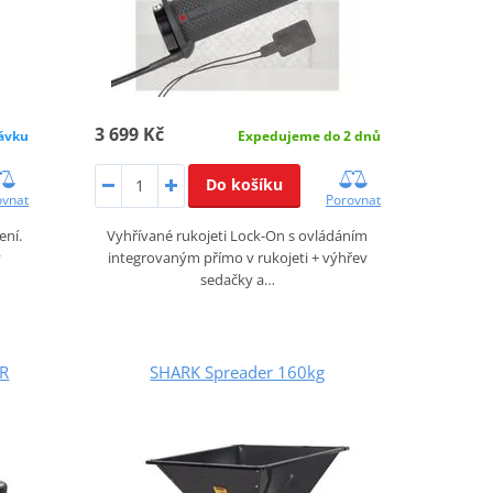
3 699 Kč
ávku
Expedujeme do 2 dnů
Do košíku
ovnat
Porovnat
ení.
Vyhřívané rukojeti Lock-On s ovládáním
y
integrovaným přímo v rukojeti + výhřev
sedačky a…
ER
SHARK Spreader 160kg