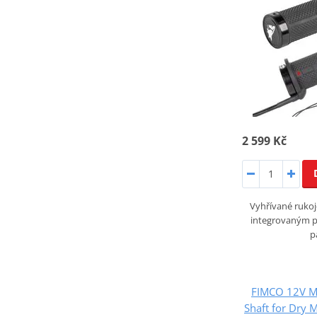
2 599 Kč
Vyhřívané rukoj
integrovaným př
p
FIMCO 12V M
Shaft for Dry M