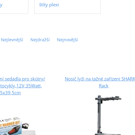
ky
štíty plexi
Nejlevnější
Nejdražší
Nejnovější
í sedadla pro skútry/
Nosič lyží na tažné zařízení SHARK
tocykly,12V,35Watt,
Rack
,5x39,5cm