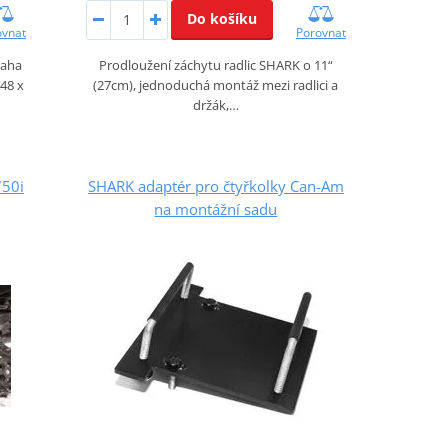
Do košíku
ovnat
Porovnat
maha
Prodloužení záchytu radlic SHARK o 11“
 48 x
(27cm), jednoduchá montáž mezi radlici a
držák,…
750i
SHARK adaptér pro čtyřkolky Can-Am
na montážní sadu