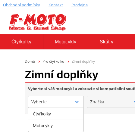
Obchodní podmínky
Kontakt
Prodejna
Čtyřkolky
Motocykly
Skútry
Domů
Pro čtyřkolku
Zimní doplňky
Zimní doplňky
Vyberte si váš motocykl a zobrazte si kompatibilní sou
Vyberte
Značka
Čtyřkolky
Motocykly