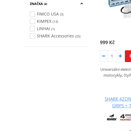
ZNAČKA
(4)
FIMCO USA
(3)
KIMPEX
(13)
LINHAI
(1)
SHARK Accessories
(25)
999 Kč
Univerzální elekt
motocykly, čtyř
SHARK 4ZON
GRIPS +