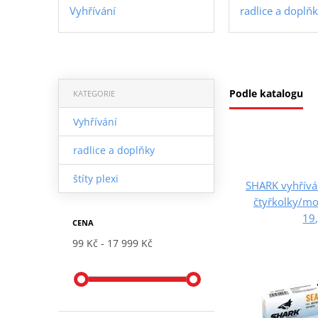
Vyhřívání
radlice a doplň
Podle katalogu
KATEGORIE
Vyhřívání
radlice a doplňky
štíty plexi
SHARK vyhříván
čtyřkolky/mo
19
CENA
99 Kč
17 999 Kč