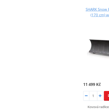
SHARK Snow P
(170 cm) w
11 499 Kč
Kovová radlic