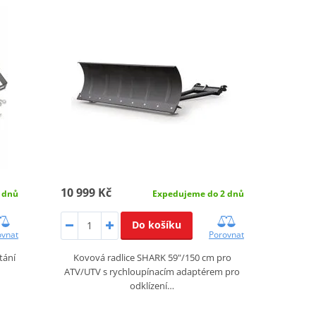
10 999 Kč
 dnů
Expedujeme do 2 dnů
Do košíku
ovnat
Porovnat
tání
Kovová radlice SHARK 59"/150 cm pro
ATV/UTV s rychloupínacím adaptérem pro
odklízení…