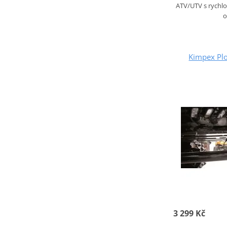
ATV/UTV s rychl
o
Kimpex Pl
3 299 Kč