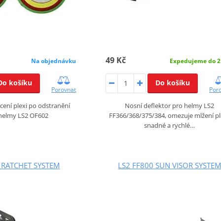
49 Kč
Na objednávku
Expedujeme do 2
Do košíku
Do košíku
Porovnat
Por
cení plexi po odstranění
Nosní deflektor pro helmy LS2
 helmy LS2 OF602
FF366/368/375/384, omezuje mlžení pl
snadné a rychlé…
 RATCHET SYSTEM
LS2 FF800 SUN VISOR SYSTE