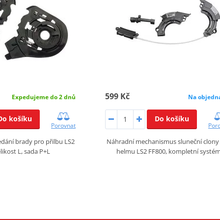
599 Kč
Expedujeme do 2 dnů
Na objedn
Do košíku
Do košíku
Porovnat
Por
ání brady pro přilbu LS2
Náhradní mechanismus sluneční clony
likost L, sada P+L
helmu LS2 FF800, kompletní systé