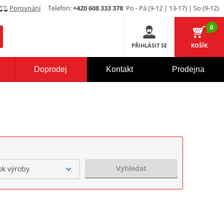
Porovnání
Telefon:
+420 608 333 378
Po - Pá (9-12 | 13-17) | So (9-12)
0
PŘIHLÁSIT SE
KOŠÍK
Doprodej
Kontakt
Prodejna
Vyhledat
ok výroby