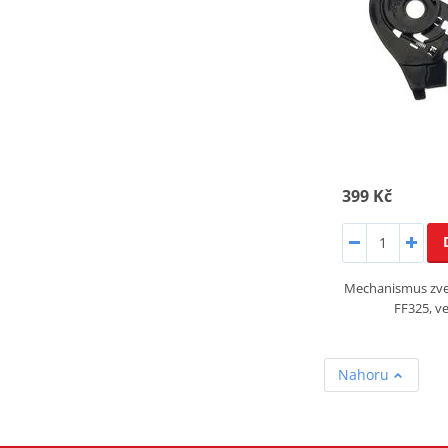
399 Kč
Mechanismus zved
FF325, ve
Nahoru