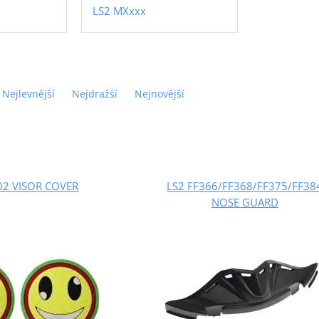
LS2 MXxxx
Nejlevnější
Nejdražší
Nejnovější
02 VISOR COVER
LS2 FF366/FF368/FF375/FF38
NOSE GUARD