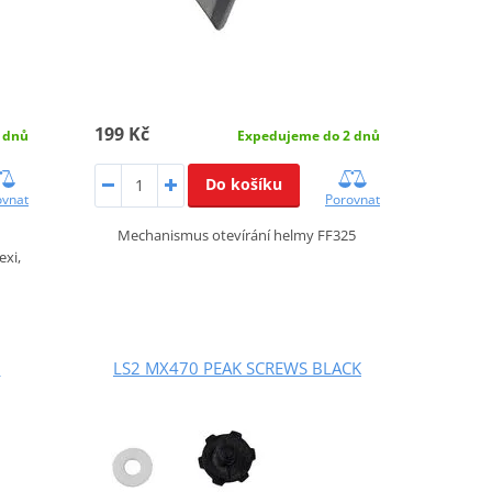
199 Kč
Expedujeme do 2 dnů
 dnů
Do košíku
Porovnat
ovnat
Mechanismus otevírání helmy FF325
exi,
M
LS2 MX470 PEAK SCREWS BLACK