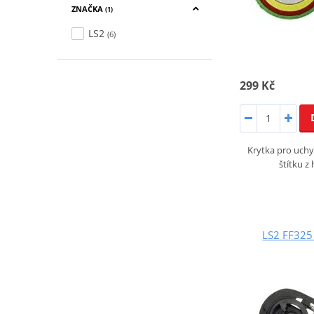
ZNAČKA
(1)
LS2
(6)
299 Kč
Krytka pro uchy
štítku z
LS2 FF325