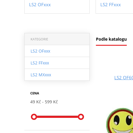
LS2 OFxxx
LS2 FFxxx
Podle katalogu
KATEGORIE
LS2 OFxxx
LS2 FFxxx
LS2 MXxxx
LS2 OF6
CENA
49 Kč
599 Kč