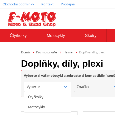
Obchodní podmínky
Kontakt
Prodejna
Čtyřkolky
Motocykly
Skútry
Domů
Pro motorkáře
Helmy
Doplňky, díly, plexi
Doplňky, díly, plexi
Vyberte si váš motocykl a zobrazte si kompatibilní sou
Vyberte
Značka
Čtyřkolky
Motocykly