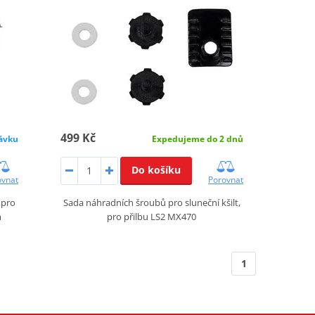
499 Kč
ávku
Expedujeme do 2 dnů
Do košíku
ovnat
Porovnat
 pro
Sada náhradních šroubů pro sluneční kšilt,
m
pro přilbu LS2 MX470
1