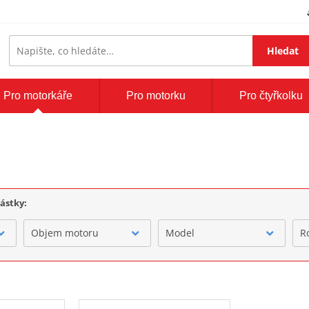
Hledat
Pro motorkáře
Pro motorku
Pro čtyřkolku
částky:
Objem motoru
Model
R