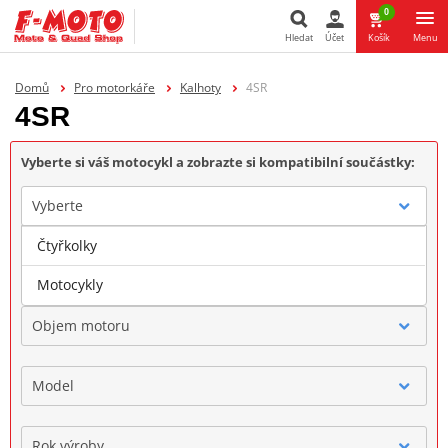
0
Hledat
Účet
Košík
Menu
Hledat
Domů
Pro motorkáře
Kalhoty
4SR
4SR
Vyberte si váš motocykl a zobrazte si kompatibilní součástky:
Vyberte
Čtyřkolky
Značka
Motocykly
Objem motoru
Model
Rok výroby