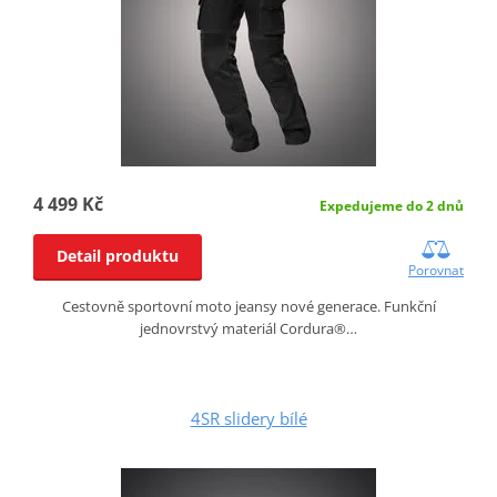
4 499 Kč
Expedujeme do 2 dnů
Detail produktu
Porovnat
Cestovně sportovní moto jeansy nové generace. Funkční
jednovrstvý materiál Cordura®…
4SR slidery bílé