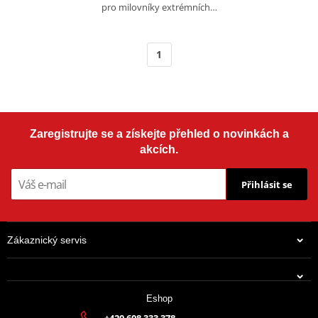
pro milovníky extrémních…
1
Zaregistrujte se a získejte přehled o novinkách a
akcích.
Přihlásit se
Zákaznický servis
Eshop