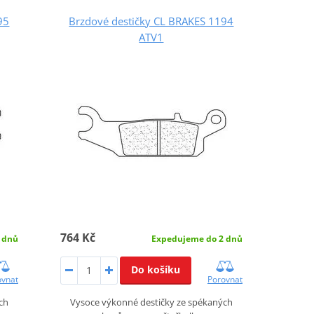
95
Brzdové destičky CL BRAKES 1194
ATV1
764 Kč
 dnů
Expedujeme do 2 dnů
Do košíku
ovnat
Porovnat
ch
Vysoce výkonné destičky ze spékaných