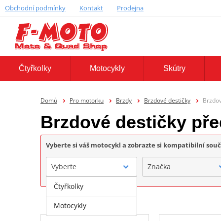
Obchodní podmínky
Kontakt
Prodejna
Čtyřkolky
Motocykly
Skútry
Domů
Pro motorku
Brzdy
Brzdové destičky
Brzdov
Brzdové destičky pře
Vyberte si váš motocykl a zobrazte si kompatibilní sou
Vyberte
Značka
Čtyřkolky
Motocykly