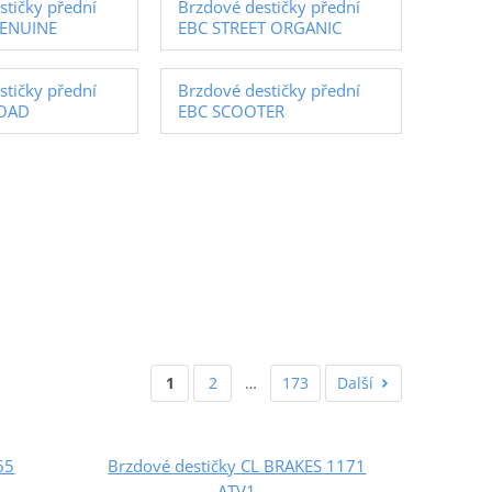
stičky přední
Brzdové destičky přední
ENUINE
EBC STREET ORGANIC
stičky přední
Brzdové destičky přední
ROAD
EBC SCOOTER
1
2
…
173
Další
65
Brzdové destičky CL BRAKES 1171
ATV1