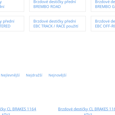
y
Brzdové destičky přední
Brzdové de
dní
BREMBO ROAD
BREMBO G
y přední
Brzdové destičky přední
Brzdové de
NTERED
EBC TRACK / RACE použití
EBC OFF-
Nejlevnější
Nejdražší
Nejnovější
ičky CL BRAKES 1164
Brzdové destičky CL BRAKES 11
ATV1
ATV1