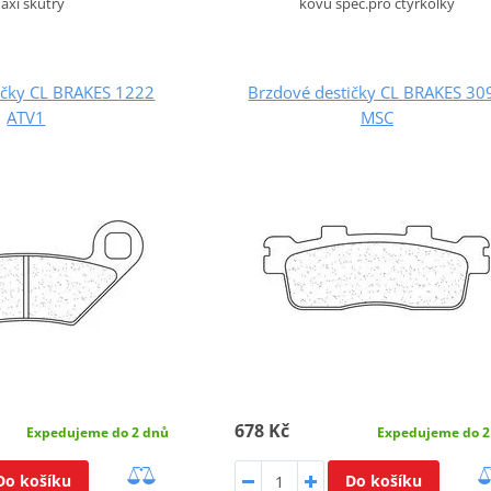
axi skútry
kovů spec.pro čtyřkolky
ičky CL BRAKES 1222
Brzdové destičky CL BRAKES 30
ATV1
MSC
678 Kč
Expedujeme do 2 dnů
Expedujeme do 2
Do košíku
Do košíku