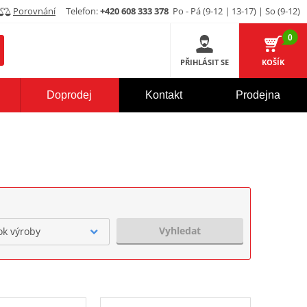
Porovnání
Telefon:
+420 608 333 378
Po - Pá (9-12 | 13-17) | So (9-12)
0
PŘIHLÁSIT SE
KOŠÍK
Doprodej
Kontakt
Prodejna
Vyhledat
ok výroby