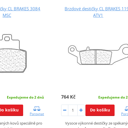
ičky CL BRAKES 3084
Brzdové destičky CL BRAKES 11
MSC
ATV1
764 Kč
Expedujeme do 2 dnů
Expedujeme do 2
Do košíku
Do košíku
Porovnat
Por
aných kovů speciálně pro
Vysoce výkonné destičky ze spékaný