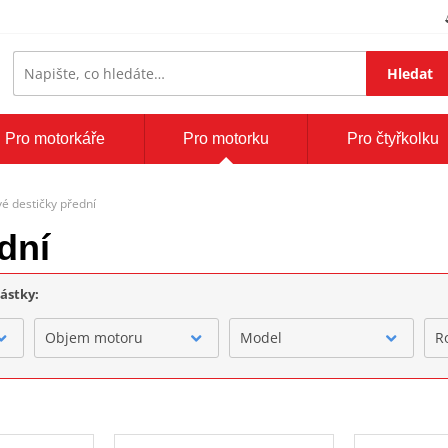
Hledat
Pro motorkáře
Pro motorku
Pro čtyřkolku
é destičky přední
dní
částky:
Objem motoru
Model
R