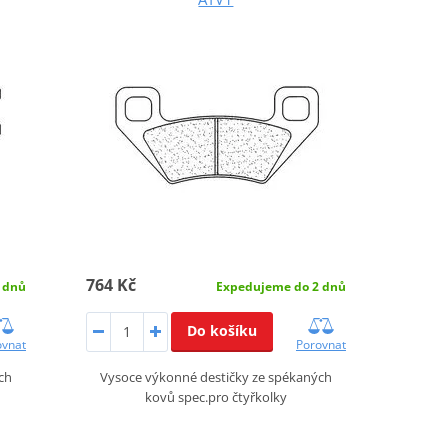
764 Kč
 dnů
Expedujeme do 2 dnů
Do košíku
ovnat
Porovnat
ch
Vysoce výkonné destičky ze spékaných
kovů spec.pro čtyřkolky