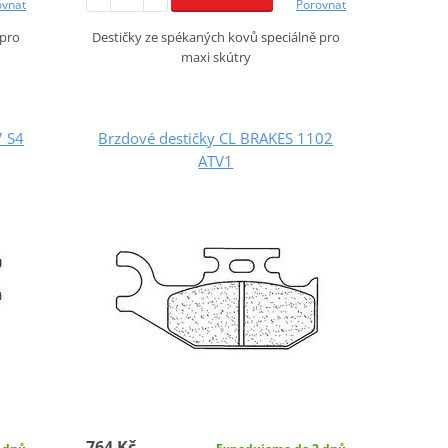
ovnat
Porovnat
 pro
Destičky ze spékaných kovů speciálně pro
maxi skútry
7 S4
Brzdové destičky CL BRAKES 1102
ATV1
764 Kč