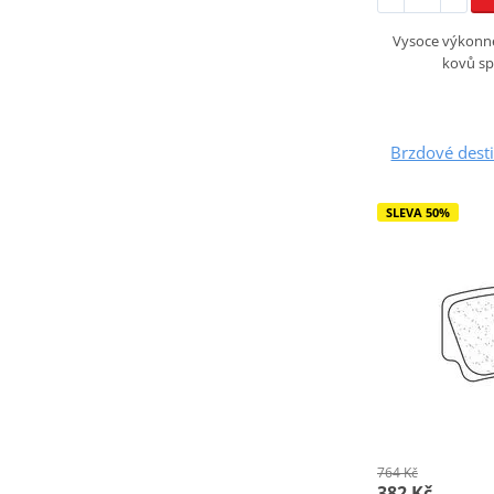
Vysoce výkonné
kovů sp
Brzdové dest
SLEVA 50%
764 Kč
382 Kč