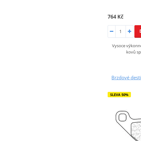
764 Kč
Vysoce výkonné
kovů sp
Brzdové dest
SLEVA 50%