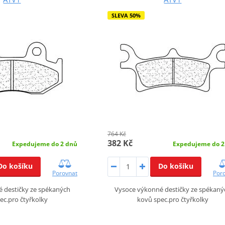
SLEVA 50%
764 Kč
382 Kč
Expedujeme do 2 dnů
Expedujeme do 2
Do košíku
Do košíku
Porovnat
Por
 destičky ze spékaných
Vysoce výkonné destičky ze spékaný
ec.pro čtyřkolky
kovů spec.pro čtyřkolky