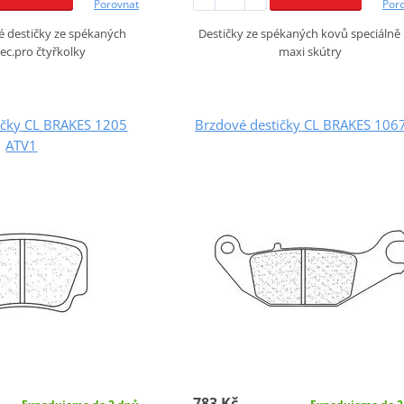
Porovnat
Por
 destičky ze spékaných
Destičky ze spékaných kovů speciálně
ec.pro čtyřkolky
maxi skútry
ičky CL BRAKES 1205
Brzdové destičky CL BRAKES 106
ATV1
783 Kč