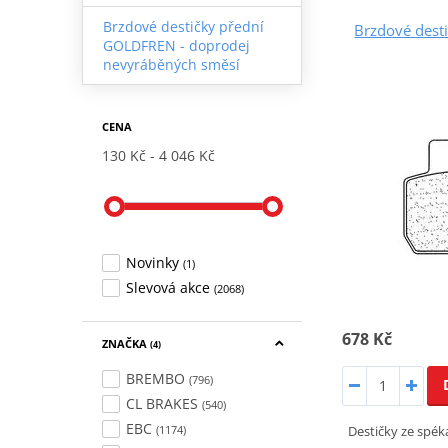
Brzdové destičky přední
Brzdové dest
GOLDFREN - doprodej
nevyráběných směsí
CENA
130 Kč
4 046 Kč
Novinky
(1)
Slevová akce
(2068)
678 Kč
ZNAČKA
(4)
BREMBO
(796)
CL BRAKES
(540)
EBC
Destičky ze spék
(1174)