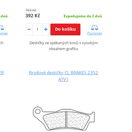
783 Kč
392 Kč
Expedujeme do 2 dnů
 dnů
Do košíku
Porovnat
ovnat
Destičky ze spékaných kovů s vysokým
ch
obsahem grafitu
28
Brzdové destičky CL BRAKES 2352
ATV1