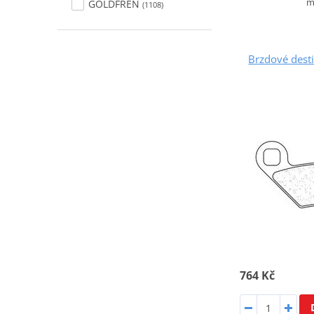
m
GOLDFREN
(1108)
Brzdové dest
764 Kč