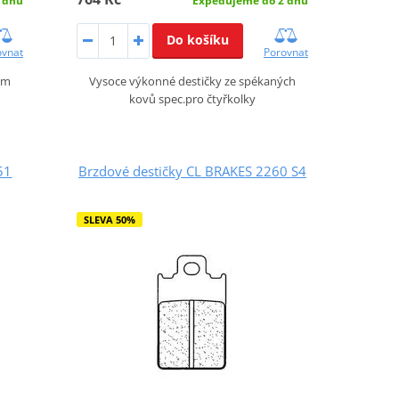
 dnů
Expedujeme do 2 dnů
Do košíku
ovnat
Porovnat
ým
Vysoce výkonné destičky ze spékaných
kovů spec.pro čtyřkolky
51
Brzdové destičky CL BRAKES 2260 S4
SLEVA 50%