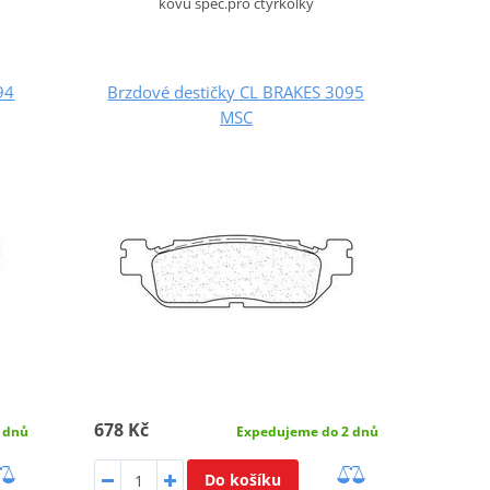
kovů spec.pro čtyřkolky
94
Brzdové destičky CL BRAKES 3095
MSC
678 Kč
 dnů
Expedujeme do 2 dnů
Do košíku