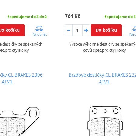
764 Kč
Expedujeme do 2 dnů
Expedujeme do 2
Do košíku
Do košíku
Porovnat
Por
 destičky ze spékaných
Vysoce výkonné destičky ze spékaný
ec.pro čtyřkolky
kovů spec.pro čtyřkolky
ičky CL BRAKES 2306
Brzdové destičky CL BRAKES 23
ATV1
ATV1