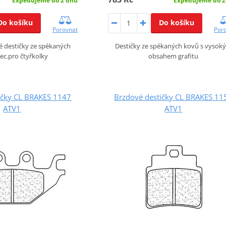
Expedujeme do 2
Expedujeme do 2 dnů
Do košíku
Do košíku
Por
Porovnat
Destičky ze spékaných kovů s vysok
 destičky ze spékaných
obsahem grafitu
ec.pro čtyřkolky
ičky CL BRAKES 1147
Brzdové destičky CL BRAKES 11
ATV1
ATV1