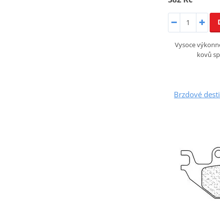
Vysoce výkonné
kovů sp
Brzdové dest