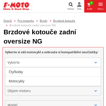
0
Hledat
Účet
Košík
Menu
Hledat
Domů
Pro motorku
Brzdy
Brzdové kotouče
Brzdové kotouče zadní oversize NG
Brzdové kotouče zadní
oversize NG
Vyberte si váš motocykl a zobrazte si kompatibilní součástky:
Vyberte
Čtyřkolky
Značka
Motocykly
Objem motoru
Model