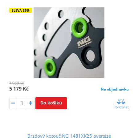
SLEVA 35%
7 968 Kč
5 179 Kč
Na objednávku
Do košíku
Porovnat
Brzdový kotouč NG 1481XK25 oversize