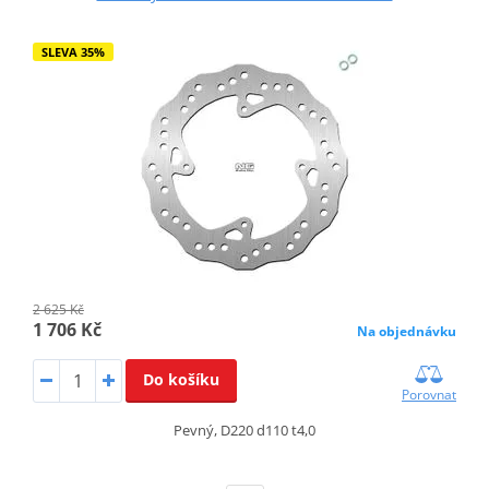
SLEVA 35%
2 625 Kč
1 706 Kč
Na objednávku
Do košíku
Porovnat
Pevný, D220 d110 t4,0