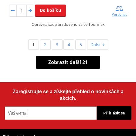
Do košíku
Porovnat
Opravná sada brzdového válce Tourmax
1
2
3
4
5
Další
Zobrazit další 21
Zaregistrujte se a získejte přehled o novinkách a
akcích.
Přihlásit se