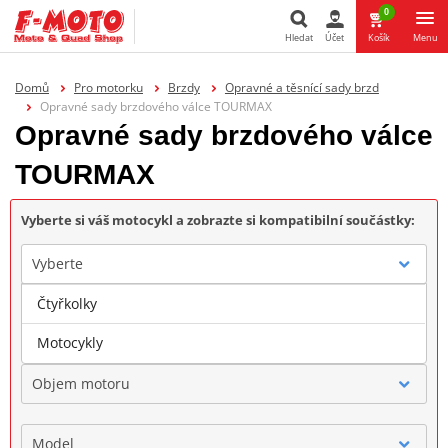
0
Hledat
Účet
Košík
Menu
Hledat
Domů
Pro motorku
Brzdy
Opravné a těsnící sady brzd
Opravné sady brzdového válce TOURMAX
Opravné sady brzdového válce
TOURMAX
Vyberte si váš motocykl a zobrazte si kompatibilní součástky:
Vyberte
Čtyřkolky
Značka
Motocykly
Objem motoru
Model