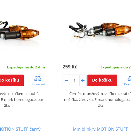
259 Kč
Expedujeme do 2 dnů
Expedujeme do 2
Do košíku
Do košíku
Porovnat
Por
ovým sklíčkem, dlouhá
Černé s oranžovým sklíčkem, krátk
, E-mark homologace, pár
nožička, žárovka, E-mark homologace,
2ks
2ks
 MOTION STUFF černý
Miniblinkry MOTION STUFF