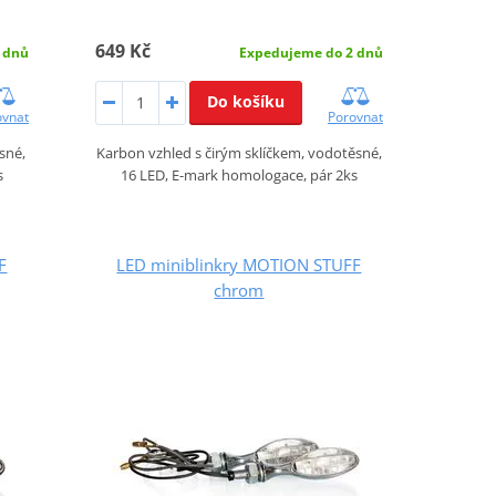
649 Kč
 dnů
Expedujeme do 2 dnů
Do košíku
ovnat
Porovnat
sné,
Karbon vzhled s čirým sklíčkem, vodotěsné,
s
16 LED, E-mark homologace, pár 2ks
F
LED miniblinkry MOTION STUFF
chrom