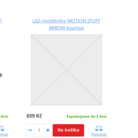
F
LED miniblinkry MOTION STUFF
ARROW kouřový
659 Kč
 dnů
Expedujeme do 2 dnů
Do košíku
ovnat
Porovnat