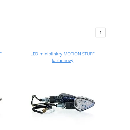
1
F
LED miniblinkry MOTION STUFF
karbonový