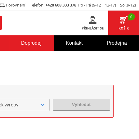
Porovnání
Telefon:
+420 608 333 378
Po - Pá (9-12 | 13-17) | So (9-12)
0
PŘIHLÁSIT SE
KOŠÍK
Doprodej
Kontakt
Prodejna
Vyhledat
ok výroby