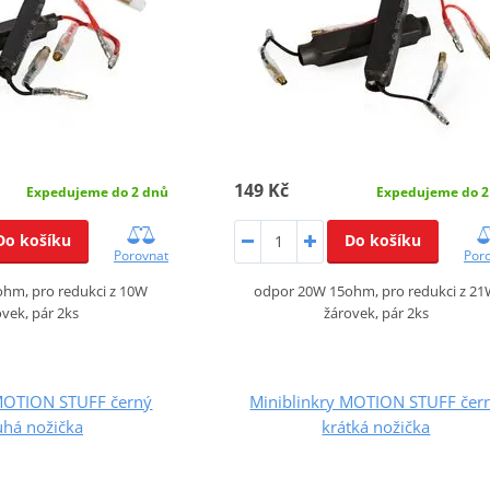
149 Kč
Expedujeme do 2 dnů
Expedujeme do 2
Do košíku
Do košíku
Porovnat
Por
hm, pro redukci z 10W
odpor 20W 15ohm, pro redukci z 2
vek, pár 2ks
žárovek, pár 2ks
 MOTION STUFF černý
Miniblinkry MOTION STUFF čer
uhá nožička
krátká nožička