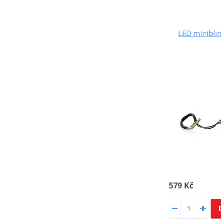
LED minibl
579 Kč