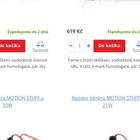
619 Kč
Expedujeme do 2 dnů
Expedujeme do 2
Do košíku
Do košíku
Porovnat
Por
líčkem, vodotěsné, kovové
Černé s čirým sklíčkem, vodotěsné, ko
mark homologace, pár 2ks
tělo, 9 LED, E-mark homologace, pár 
nkru MOTION STUFF z
Rezistor blinkru MOTION STUFF
10W
21W