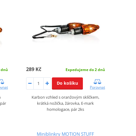
289 Kč
 dnů
Expedujeme do 2 dnů
Do košíku
ovnat
Porovnat
á
Karbon vzhled s oranžovým sklíčkem,
 pár
krátká nožička, žárovka, E-mark
homologace, pár 2ks
Miniblinkry MOTION STUFF