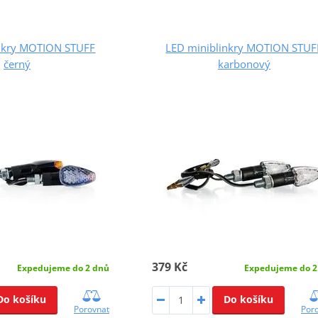
inkry MOTION STUFF
LED miniblinkry MOTION STUF
černý
karbonový
379 Kč
Expedujeme do 2 dnů
Expedujeme do 2
Do košíku
Do košíku
Porovnat
Por