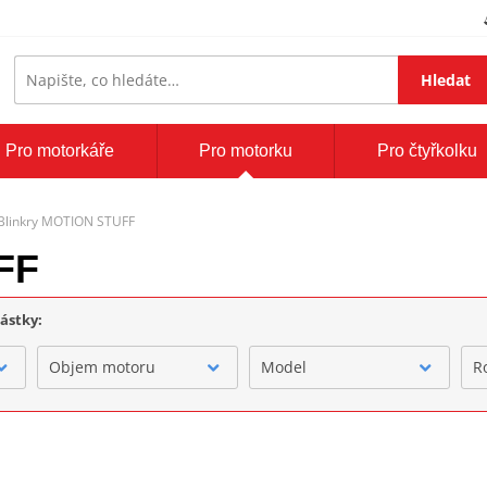
Hledat
Pro motorkáře
Pro motorku
Pro čtyřkolku
Blinkry MOTION STUFF
FF
částky:
Objem motoru
Model
R