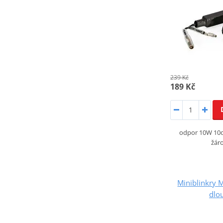
239 Kč
189 Kč
odpor 10W 10o
žáro
Miniblinkry
dlo