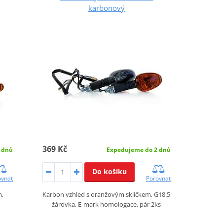
karbonový
369 Kč
 dnů
Expedujeme do 2 dnů
Do košíku
ovnat
Porovnat
m,
Karbon vzhled s oranžovým sklíčkem, G18.5
žárovka, E-mark homologace, pár 2ks