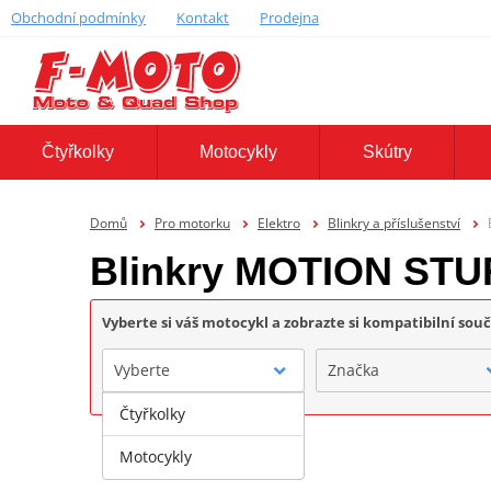
Obchodní podmínky
Kontakt
Prodejna
Čtyřkolky
Motocykly
Skútry
Domů
Pro motorku
Elektro
Blinkry a příslušenství
Blinkry MOTION STU
Vyberte si váš motocykl a zobrazte si kompatibilní sou
Vyberte
Značka
Čtyřkolky
Motocykly