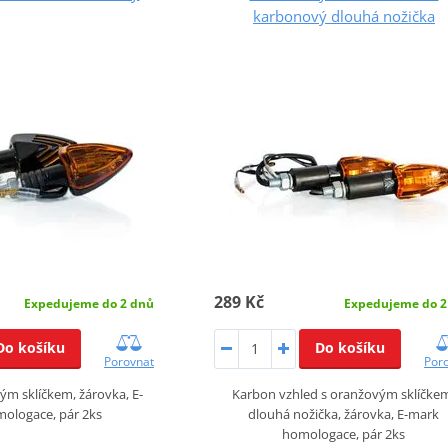
karbonový dlouhá nožička
289 Kč
Expedujeme do 2 dnů
Expedujeme do 2
Do košíku
Do košíku
Porovnat
Por
ým sklíčkem, žárovka, E-
Karbon vzhled s oranžovým sklíčke
ologace, pár 2ks
dlouhá nožička, žárovka, E-mark
homologace, pár 2ks