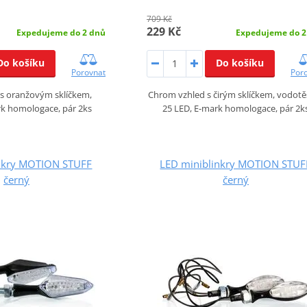
709 Kč
229 Kč
Expedujeme do 2 dnů
Expedujeme do 2
Do košíku
Do košíku
Porovnat
Por
s oranžovým sklíčkem,
Chrom vzhled s čirým sklíčkem, vodotě
rk homologace, pár 2ks
25 LED, E-mark homologace, pár 2k
inkry MOTION STUFF
LED miniblinkry MOTION STUF
černý
černý