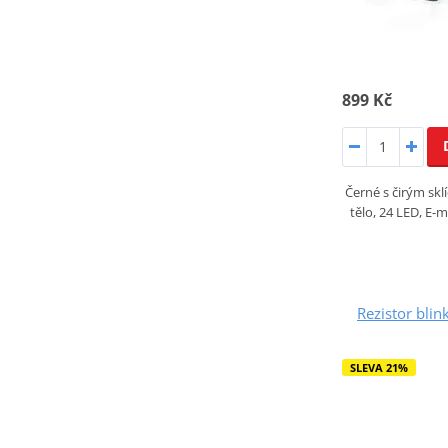
899 Kč
Černé s čirým sk
tělo, 24 LED, E-
Rezistor bli
SLEVA 21%