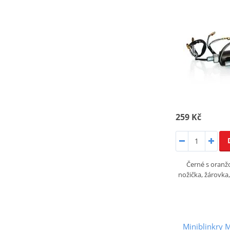
259 Kč
Černé s oranž
nožička, žárovka
Miniblinkry