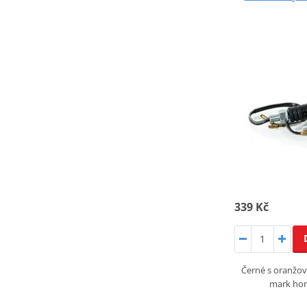
339 Kč
Černé s oranžov
mark hom