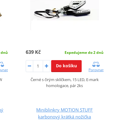
639 Kč
 dnů
Expedujeme do 2 dnů
Do košíku
ovnat
Porovnat
1W
Černé s čirým sklíčkem, 15 LED, E-mark
homologace, pár 2ks
ný
Miniblinkry MOTION STUFF
karbonový krátká nožička