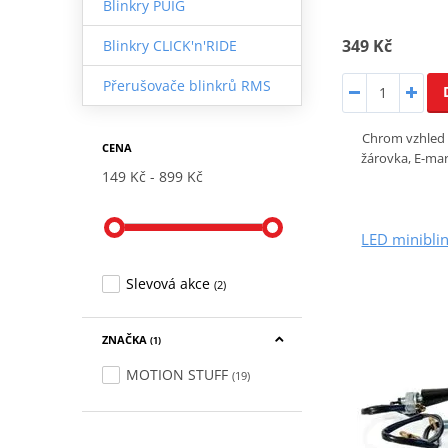
Blinkry PUIG
349 Kč
Blinkry CLICK'n'RIDE
Přerušovače blinkrů RMS
Chrom vzhled 
CENA
žárovka, E-ma
149 Kč
899 Kč
LED minibl
Slevová akce
(2)
ZNAČKA
(1)
MOTION STUFF
(19)