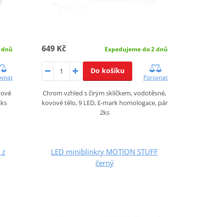
649 Kč
 dnů
Expedujeme do 2 dnů
Do košíku
ovnat
Porovnat
vové
Chrom vzhled s čirým sklíčkem, vodotěsné,
2ks
kovové tělo, 9 LED, E-mark homologace, pár
2ks
 z
LED miniblinkry MOTION STUFF
černý