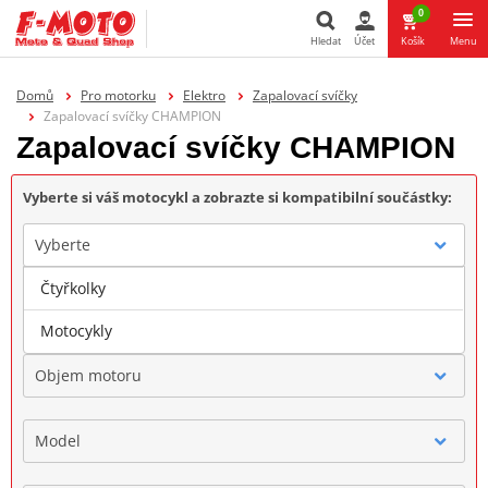
0
Hledat
Účet
Košík
Menu
Hledat
Domů
Pro motorku
Elektro
Zapalovací svíčky
Zapalovací svíčky CHAMPION
Zapalovací svíčky CHAMPION
Vyberte si váš motocykl a zobrazte si kompatibilní součástky:
Vyberte
Čtyřkolky
Značka
Motocykly
Objem motoru
Model