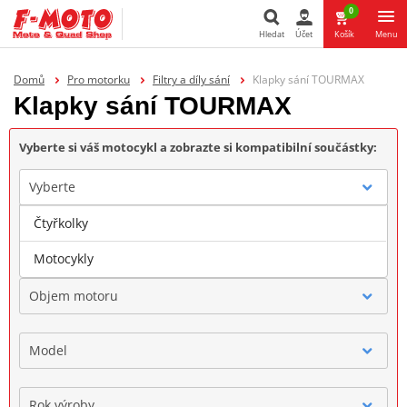
0
Hledat
Účet
Košík
Menu
Hledat
Domů
Pro motorku
Filtry a díly sání
Klapky sání TOURMAX
Klapky sání TOURMAX
Vyberte si váš motocykl a zobrazte si kompatibilní součástky:
Vyberte
Čtyřkolky
Značka
Motocykly
Objem motoru
Model
Rok výroby