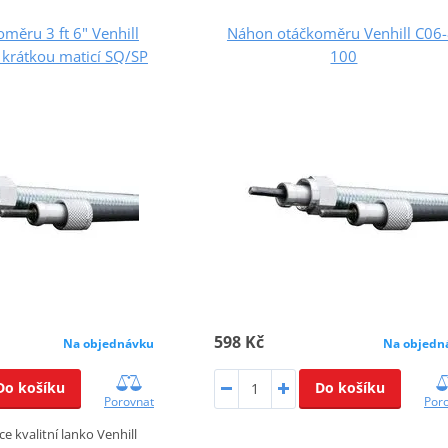
měru 3 ft 6" Venhill
Náhon otáčkoměru Venhill C06-
 krátkou maticí SQ/SP
100
598 Kč
Na objednávku
Na objedn
Do košíku
Do košíku
Porovnat
Por
ce kvalitní lanko Venhill