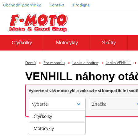
Obchodní podmínky
Kontakt
Prodejna
Čtyřkolky
Motocykly
Skútry
Domů
Pro motorku
Lanka a hadice
Lanka VENHILL
VENHILL náhony otá
Vyberte si váš motocykl a zobrazte si kompatibilní sou
Vyberte
Značka
Čtyřkolky
Motocykly