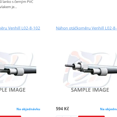
ší lanko s černým PVC
vlakem je…
ěru Venhill L02-8-102
Náhon otáčkoměru Venhill L02-8
594 Kč
Na objednávku
Na objedn