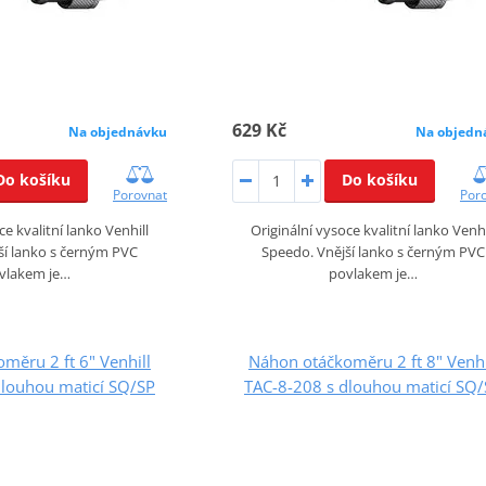
629 Kč
Na objednávku
Na objedn
Do košíku
Do košíku
Porovnat
Por
ce kvalitní lanko Venhill
Originální vysoce kvalitní lanko Venhi
ší lanko s černým PVC
Speedo. Vnější lanko s černým PVC
vlakem je…
povlakem je…
měru 2 ft 6" Venhill
Náhon otáčkoměru 2 ft 8" Venhi
dlouhou maticí SQ/SP
TAC-8-208 s dlouhou maticí SQ