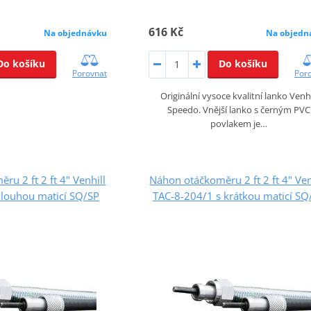
616 Kč
Na objednávku
Na objedn
Do košíku
Do košíku
Porovnat
Por
Originální vysoce kvalitní lanko Venhi
Speedo. Vnější lanko s černým PVC
povlakem je…
u 2 ft 2 ft 4" Venhill
Náhon otáčkoměru 2 ft 2 ft 4" Ven
dlouhou maticí SQ/SP
TAC-8-204/1 s krátkou maticí SQ