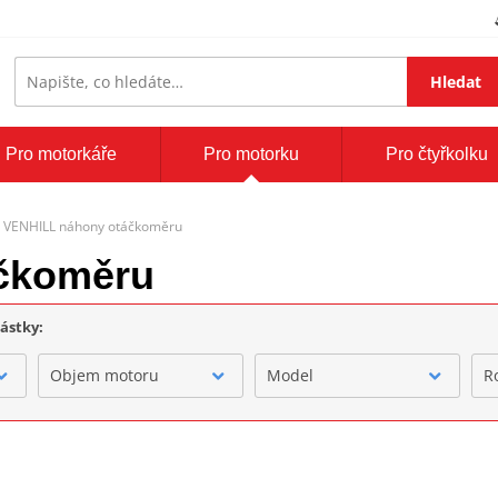
Hledat
Pro motorkáře
Pro motorku
Pro čtyřkolku
VENHILL náhony otáčkoměru
čkoměru
částky:
Objem motoru
Model
R