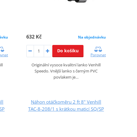
632 Kč
ávku
Na objednávku
Do košíku
ovnat
Porovnat
ll
Originální vysoce kvalitní lanko Venhill
Speedo. Vnější lanko s černým PVC
povlakem je…
ll
Náhon otáčkoměru 2 ft 8" Venhill
/SP
TAC-8-208/1 s krátkou maticí SQ/SP