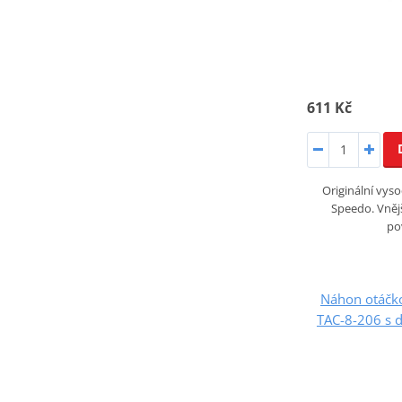
611 Kč
Originální vyso
Speedo. Vněj
po
Náhon otáčko
TAC-8-206 s 