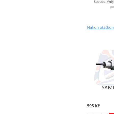
Speedo. Vněj
po
Náhon otáčkom
595 Kč