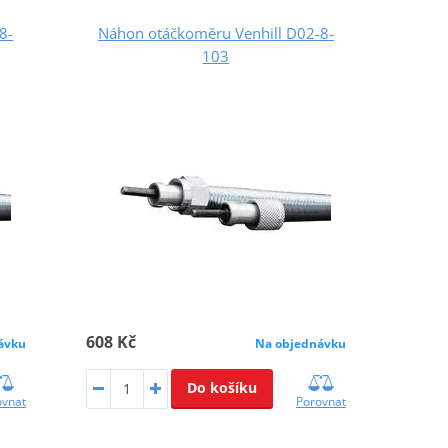
8-
Náhon otáčkoměru Venhill D02-8-
103
608 Kč
ávku
Na objednávku
Do košíku
ovnat
Porovnat