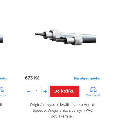
673 Kč
ávku
Na objednávku
Do košíku
ovnat
Porovnat
ll
Originální vysoce kvalitní lanko Venhill
Speedo. Vnější lanko s černým PVC
povlakem je…