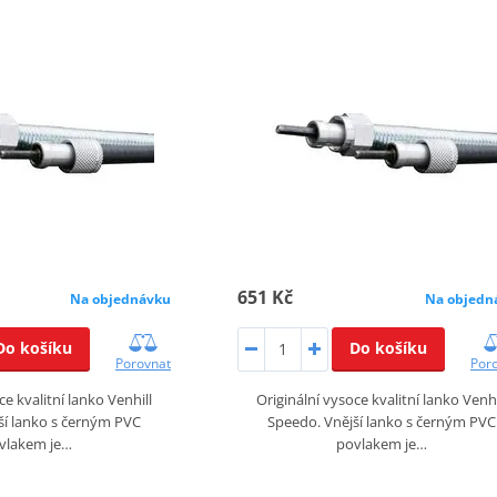
651 Kč
Na objednávku
Na objedn
Do košíku
Do košíku
Porovnat
Por
ce kvalitní lanko Venhill
Originální vysoce kvalitní lanko Venhi
ší lanko s černým PVC
Speedo. Vnější lanko s černým PVC
vlakem je…
povlakem je…