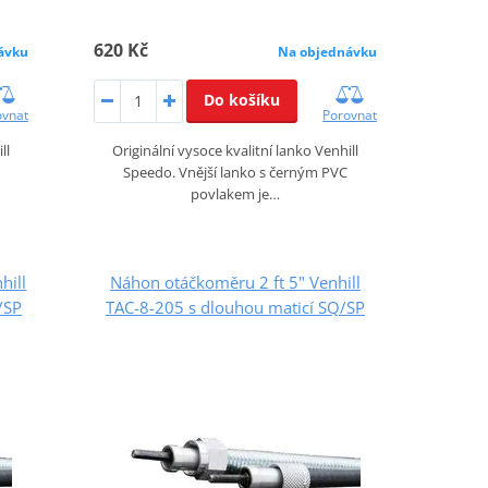
620 Kč
ávku
Na objednávku
Do košíku
ovnat
Porovnat
ll
Originální vysoce kvalitní lanko Venhill
Speedo. Vnější lanko s černým PVC
povlakem je…
hill
Náhon otáčkoměru 2 ft 5" Venhill
/SP
TAC-8-205 s dlouhou maticí SQ/SP