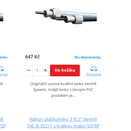
647 Kč
ávku
Na objednávku
Do košíku
ovnat
Porovnat
ll
Originální vysoce kvalitní lanko Venhill
Speedo. Vnější lanko s černým PVC
povlakem je…
ll
Náhon otáčkoměru 3 ft 2" Venhill
/SP
TAC-8-302/1 s krátkou maticí SQ/SP