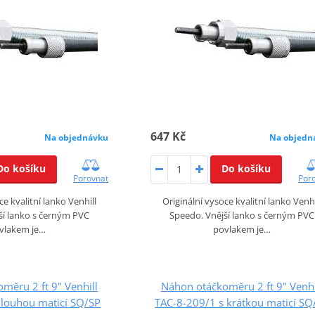
647 Kč
Na objednávku
Na objedn
Do košíku
Do košíku
Porovnat
Por
ce kvalitní lanko Venhill
Originální vysoce kvalitní lanko Venhi
ší lanko s černým PVC
Speedo. Vnější lanko s černým PVC
vlakem je…
povlakem je…
měru 2 ft 9" Venhill
Náhon otáčkoměru 2 ft 9" Venhi
dlouhou maticí SQ/SP
TAC-8-209/1 s krátkou maticí SQ