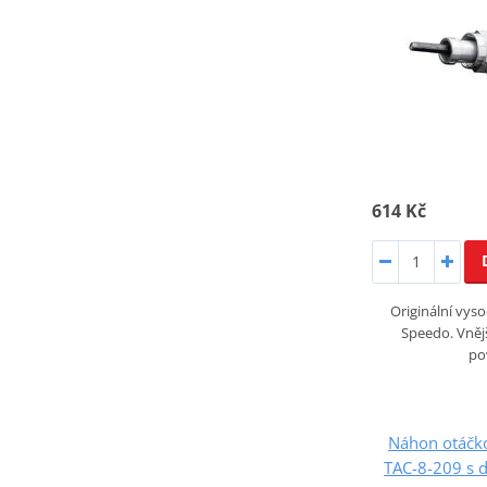
614 Kč
Originální vyso
Speedo. Vněj
po
Náhon otáčko
TAC-8-209 s 