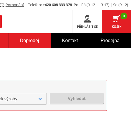
Porovnání
Telefon:
+420 608 333 378
Po - Pá (9-12 | 13-17) | So (9-12)
0
PŘIHLÁSIT SE
KOŠÍK
Doprodej
Kontakt
Prodejna
Vyhledat
ok výroby