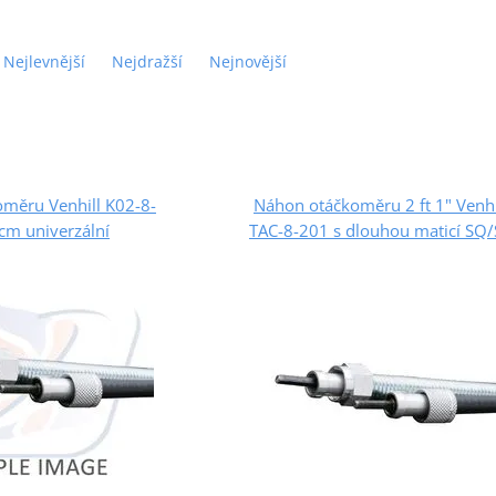
Nejlevnější
Nejdražší
Nejnovější
měru Venhill K02-8-
Náhon otáčkoměru 2 ft 1" Venhi
cm univerzální
TAC-8-201 s dlouhou maticí SQ