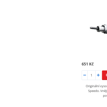
651 Kč
Originální vyso
Speedo. Vněj
po