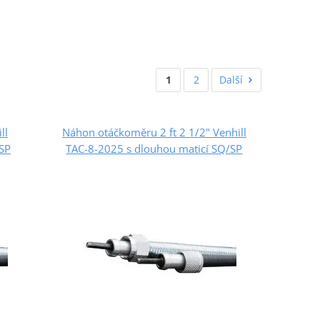
1
2
Další
ll
Náhon otáčkoměru 2 ft 2 1/2" Venhill
/SP
TAC-8-2025 s dlouhou maticí SQ/SP