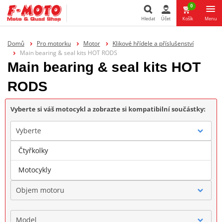
0
Hledat
Účet
Košík
Menu
Hledat
Domů
Pro motorku
Motor
Klikové hřídele a příslušenství
Main bearing & seal kits HOT RODS
Main bearing & seal kits HOT
RODS
Vyberte si váš motocykl a zobrazte si kompatibilní součástky:
Vyberte
Čtyřkolky
Značka
Motocykly
Objem motoru
Model