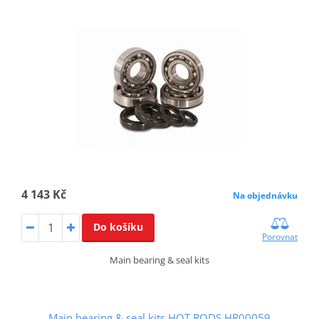
4 143 Kč
Na objednávku
Do košíku
Porovnat
Main bearing & seal kits
Main bearing & seal kits HOT RODS HR00059