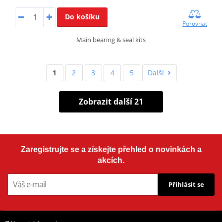
Do košíku
Porovnat
Main bearing & seal kits
1
2
3
4
5
Další
Zobrazit další 21
Zaregistrujte se a získejte přehled o novinkách a
akcích.
Přihlásit se