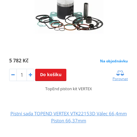
5 782 Kč
Na objednávku
Do košíku
Porovnat
TopEnd piston kit VERTEX
Pístní sada TOPEND VERTEX VTK22153D Válec 66,4mm
Piston 66,37mm