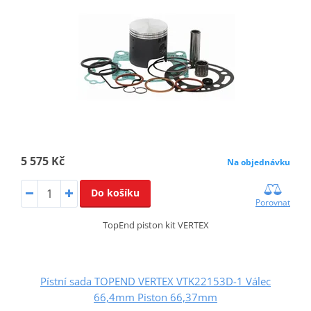
5 575 Kč
Na objednávku
Do košíku
Porovnat
TopEnd piston kit VERTEX
Pístní sada TOPEND VERTEX VTK22153D-1 Válec
66,4mm Piston 66,37mm