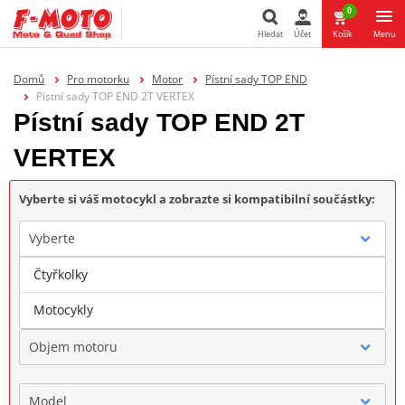
0
Hledat
Účet
Košík
Menu
Hledat
Domů
Pro motorku
Motor
Pístní sady TOP END
Pístní sady TOP END 2T VERTEX
Pístní sady TOP END 2T
VERTEX
Vyberte si váš motocykl a zobrazte si kompatibilní součástky:
Vyberte
Čtyřkolky
Značka
Motocykly
Objem motoru
Model