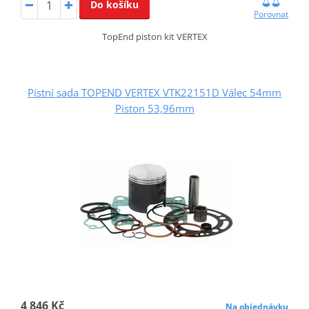
Do košíku
Porovnat
TopEnd piston kit VERTEX
Pístní sada TOPEND VERTEX VTK22151D Válec 54mm
Piston 53,96mm
4 846 Kč
Na objednávku