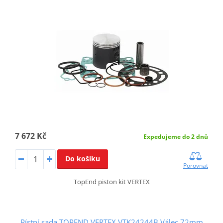
7 672 Kč
Expedujeme do 2 dnů
Do košíku
Porovnat
TopEnd piston kit VERTEX
Pístní sada TOPEND VERTEX VTK24244B Válec 72mm