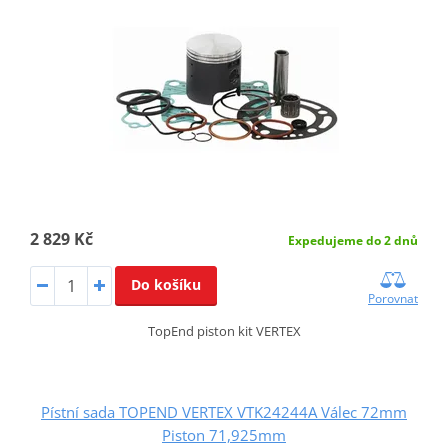
2 829 Kč
Expedujeme do 2 dnů
Do košíku
Porovnat
TopEnd piston kit VERTEX
Pístní sada TOPEND VERTEX VTK24244A Válec 72mm
Piston 71,925mm