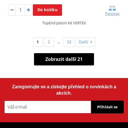
Do košíku
Porovnat
TopEnd piston kit VERTEX
1
2
…
32
Další
Zobrazit další 21
Zaregistrujte se a získejte přehled o novinkách a
akcích.
Přihlásit se