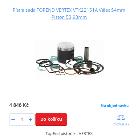
Pístní sada TOPEND VERTEX VTK22151A Válec 54mm
Piston 53,93mm
4 846 Kč
Na objednávku
Do košíku
Porovnat
TopEnd piston kit VERTEX