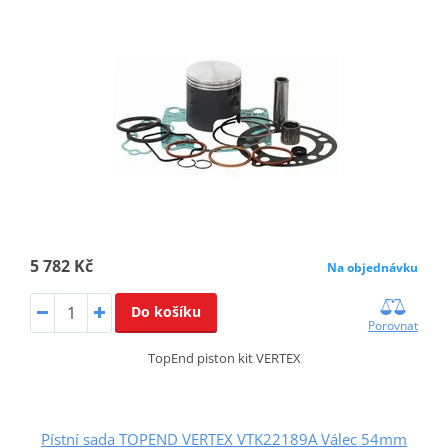
5 782 Kč
Na objednávku
Do košíku
Porovnat
TopEnd piston kit VERTEX
Pístní sada TOPEND VERTEX VTK22189A Válec 54mm