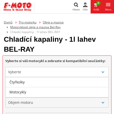
0
Hledat
Účet
Košík
Menu
Hledat
Domů
Pro motorku
Oleje a maziva
Motocyklové oleje a maziva Bel-Ray
Chladící kapaliny - 1l lahev BEL-RAY
Chladící kapaliny - 1l lahev
BEL-RAY
Vyberte si váš motocykl a zobrazte si kompatibilní součástky:
Vyberte
Čtyřkolky
Značka
Motocykly
Objem motoru