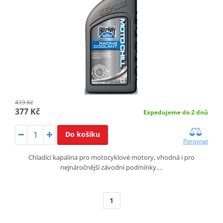
419 Kč
377 Kč
Expedujeme do 2 dnů
Do košíku
Porovnat
Chladící kapalina pro motocyklové motory, vhodná i pro
nejnáročnější závodní podmínky.…
1