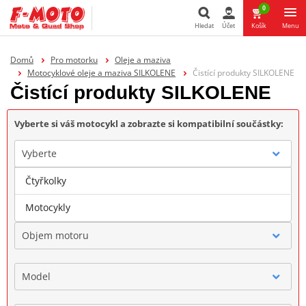
0
Hledat
Účet
Košík
Menu
Hledat
Domů
Pro motorku
Oleje a maziva
Motocyklové oleje a maziva SILKOLENE
Čistící produkty SILKOLENE
Čistící produkty SILKOLENE
Vyberte si váš motocykl a zobrazte si kompatibilní součástky:
Vyberte
Čtyřkolky
Značka
Motocykly
Objem motoru
Model