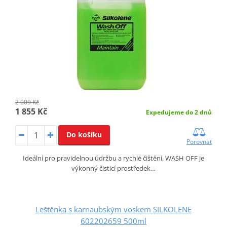
2 009 Kč
1 855 Kč
Expedujeme do 2 dnů
Do košíku
Porovnat
Ideální pro pravidelnou údržbu a rychlé čištění, WASH OFF je
výkonný čisticí prostředek…
Leštěnka s karnaubským voskem SILKOLENE
602202659 500ml