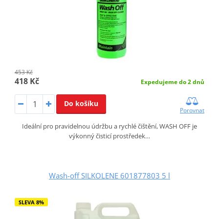
453 Kč
418 Kč
Expedujeme do 2 dnů
Do košíku
Porovnat
Ideální pro pravidelnou údržbu a rychlé čištění, WASH OFF je
výkonný čisticí prostředek…
Wash-off SILKOLENE 601877803 5 l
SLEVA 8%