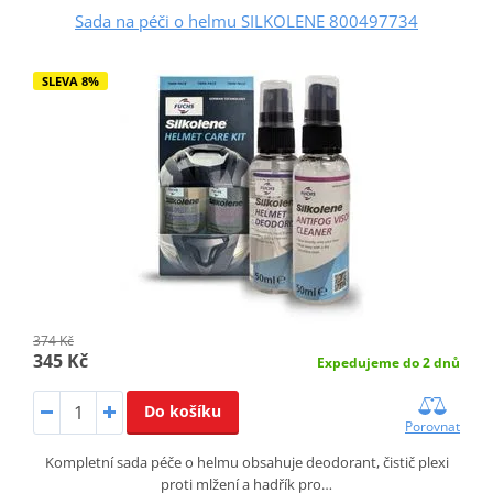
Sada na péči o helmu SILKOLENE 800497734
SLEVA 8%
374 Kč
345 Kč
Expedujeme do 2 dnů
Do košíku
Porovnat
Kompletní sada péče o helmu obsahuje deodorant, čistič plexi
proti mlžení a hadřík pro…