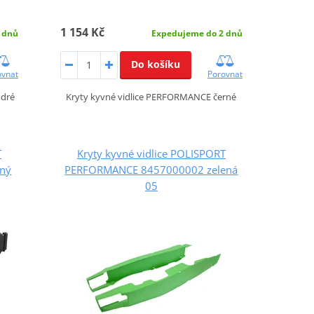
1 154 Kč
 dnů
Expedujeme do 2 dnů
Do košíku
ovnat
Porovnat
odré
Kryty kyvné vidlice PERFORMANCE černé
T
Kryty kyvné vidlice POLISPORT
ný
PERFORMANCE 8457000002 zelená
05