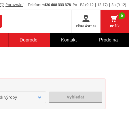
Porovnání
Telefon:
+420 608 333 378
Po - Pá (9-12 | 13-17) | So (9-12)
0
PŘIHLÁSIT SE
KOŠÍK
Doprodej
Kontakt
Prodejna
Vyhledat
ok výroby