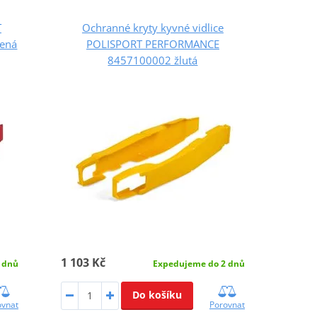
T
Ochranné kryty kyvné vidlice
ená
POLISPORT PERFORMANCE
8457100002 žlutá
1 103 Kč
 dnů
Expedujeme do 2 dnů
Do košíku
ovnat
Porovnat