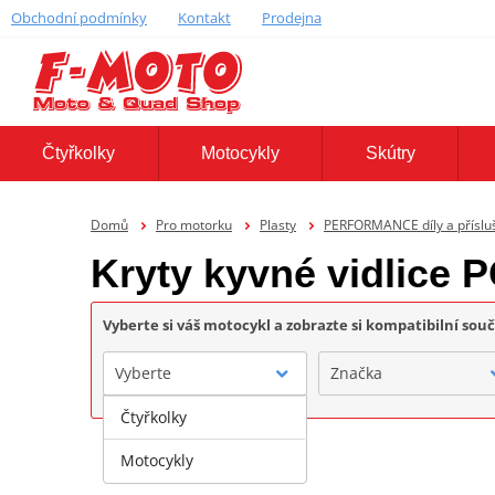
Obchodní podmínky
Kontakt
Prodejna
Čtyřkolky
Motocykly
Skútry
Domů
Pro motorku
Plasty
PERFORMANCE díly a příslu
Kryty kyvné vidlice
Vyberte si váš motocykl a zobrazte si kompatibilní sou
Vyberte
Značka
Čtyřkolky
Motocykly