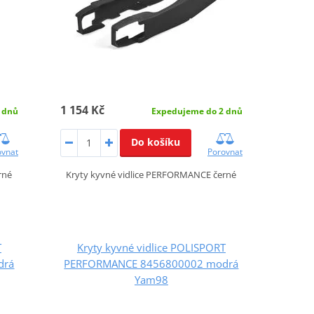
1 154 Kč
 dnů
Expedujeme do 2 dnů
Do košíku
ovnat
Porovnat
rné
Kryty kyvné vidlice PERFORMANCE černé
T
Kryty kyvné vidlice POLISPORT
drá
PERFORMANCE 8456800002 modrá
Yam98