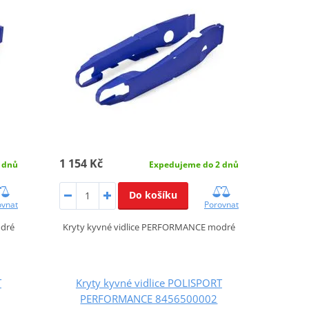
1 154 Kč
 dnů
Expedujeme do 2 dnů
Do košíku
ovnat
Porovnat
odré
Kryty kyvné vidlice PERFORMANCE modré
T
Kryty kyvné vidlice POLISPORT
PERFORMANCE 8456500002