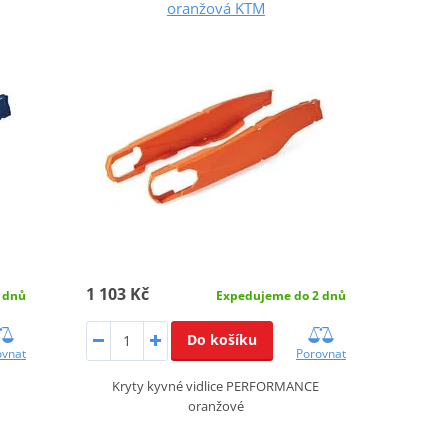
oranžová KTM
1 103 Kč
 dnů
Expedujeme do 2 dnů
Do košíku
ovnat
Porovnat
Kryty kyvné vidlice PERFORMANCE
oranžové