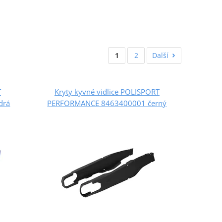
1
2
Další
T
Kryty kyvné vidlice POLISPORT
drá
PERFORMANCE 8463400001 černý