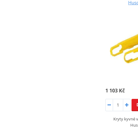
Husq
1 103 Kč
Kryty kyvné
Hus