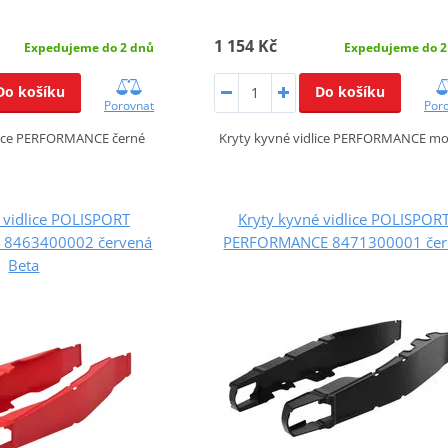
1 154 Kč
Expedujeme do 2 dnů
Expedujeme do 2
Do košíku
Do košíku
Porovnat
Por
dlice PERFORMANCE černé
Kryty kyvné vidlice PERFORMANCE m
 vidlice POLISPORT
Kryty kyvné vidlice POLISPOR
8463400002 červená
PERFORMANCE 8471300001 čer
Beta