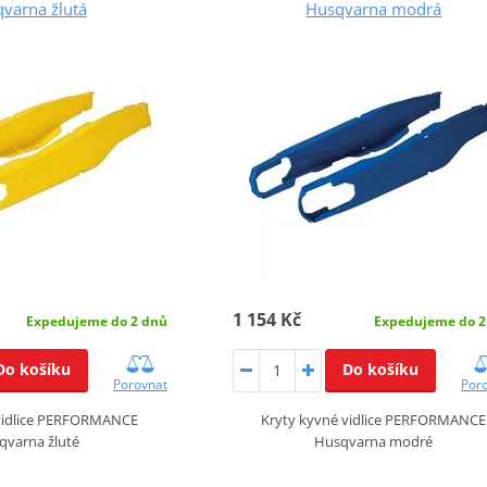
varna žlutá
Husqvarna modrá
1 154 Kč
Expedujeme do 2 dnů
Expedujeme do 2
Do košíku
Do košíku
Porovnat
Por
 vidlice PERFORMANCE
Kryty kyvné vidlice PERFORMANCE
qvarna žluté
Husqvarna modré