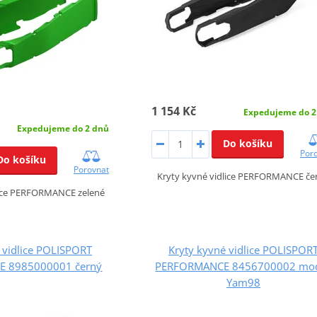
1 154 Kč
Expedujeme do 2
Expedujeme do 2 dnů
Do košíku
Por
Do košíku
Porovnat
Kryty kyvné vidlice PERFORMANCE če
lice PERFORMANCE zelené
 vidlice POLISPORT
Kryty kyvné vidlice POLISPOR
 8985000001 černý
PERFORMANCE 8456700002 mo
Yam98