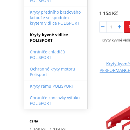
POLISPORT
Kryty předního brzdového
1 154 Kč
kotouče se spodním
krytem vidlice POLISPORT
Kryty kyvné vidlice
Kryty kyvné vi
POLISPORT
Chrániče chladičů
POLISPORT
Kryty kyvné
Ochranné kryty motoru
PERFORMANCE 
Polisport
Kryty rámu POLISPORT
Chrániče koncovky výfuku
POLISPORT
CENA
1 103 Kč
1 334 Kč