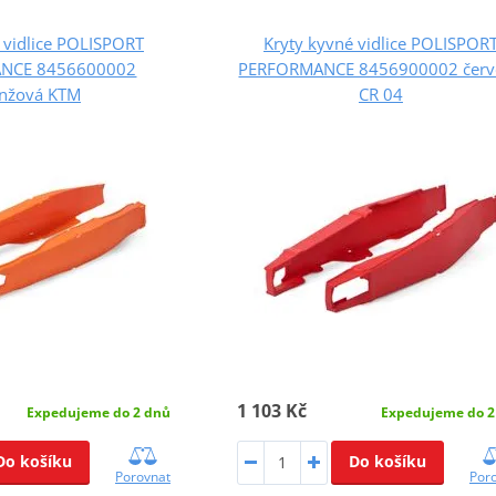
 vidlice POLISPORT
Kryty kyvné vidlice POLISPOR
NCE 8456600002
PERFORMANCE 8456900002 červ
nžová KTM
CR 04
1 103 Kč
Expedujeme do 2 dnů
Expedujeme do 2
Do košíku
Do košíku
Porovnat
Por