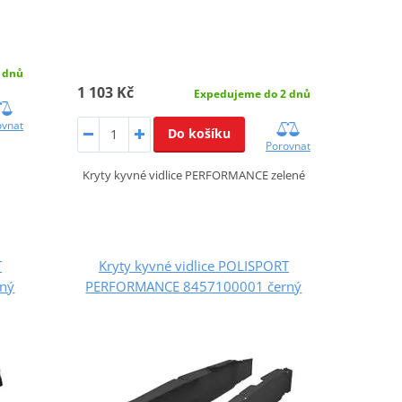
 dnů
1 103 Kč
Expedujeme do 2 dnů
ovnat
Do košíku
Porovnat
Kryty kyvné vidlice PERFORMANCE zelené
T
Kryty kyvné vidlice POLISPORT
ný
PERFORMANCE 8457100001 černý