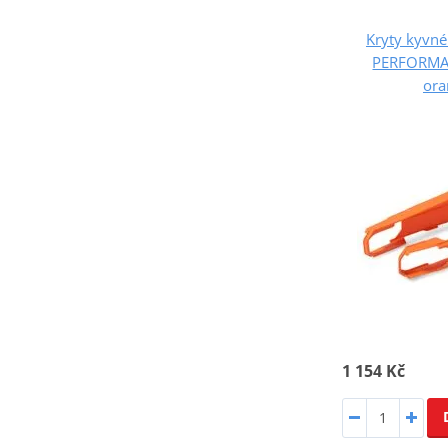
Kryty kyvné
PERFORMA
ora
1 154 Kč