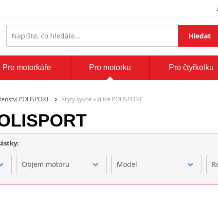
Hledat
Pro motorkáře
Pro motorku
Pro čtyřkolku
šenství POLISPORT
Kryty kyvné vidlice POLISPORT
 POLISPORT
částky:
Objem motoru
Model
R