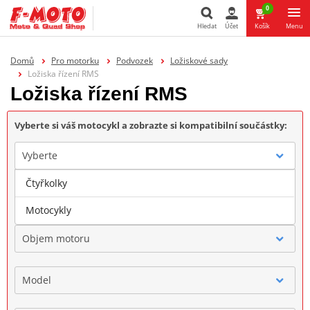
0
Hledat
Účet
Košík
Menu
Hledat
Domů
Pro motorku
Podvozek
Ložiskové sady
Ložiska řízení RMS
Ložiska řízení RMS
Vyberte si váš motocykl a zobrazte si kompatibilní součástky:
Vyberte
Čtyřkolky
Značka
Motocykly
Objem motoru
Model