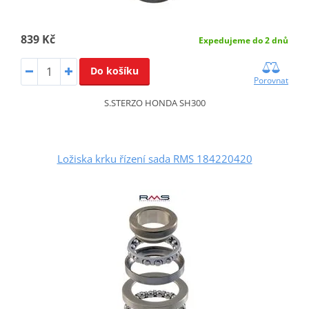
839 Kč
Expedujeme do 2 dnů
Do košíku
Porovnat
S.STERZO HONDA SH300
Ložiska krku řízení sada RMS 184220420