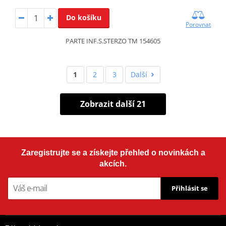
Do košíku
Porovnat
PARTE INF.S.STERZO TM 154605
1
2
3
Další
Zobrazit další 21
Zaregistrujte se a získejte přehled o novinkách a
akcích.
Přihlásit se