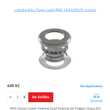
Ložiska krku řízení sada RMS 184220020 snížení
649 Kč
Na objednávku
Do košíku
Porovnat
RMS Classic Lower steering head bearing set Piaggio Vespa Et4