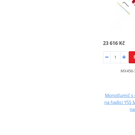
23 616 Kč
MX456-
Monotlumič s
na hadici YS
na