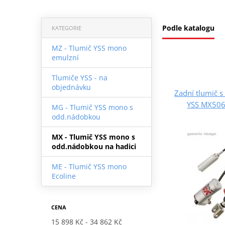
Podle katalogu
KATEGORIE
MZ - Tlumič YSS mono
emulzní
Tlumiče YSS - na
objednávku
Zadní tlumič 
YSS MX506
MG - Tlumič YSS mono s
odd.nádobkou
MX - Tlumič YSS mono s
odd.nádobkou na hadici
ME - Tlumič YSS mono
Ecoline
CENA
15 898 Kč
34 862 Kč