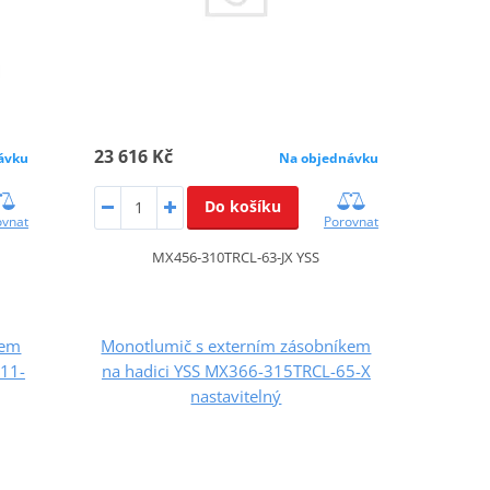
23 616 Kč
ávku
Na objednávku
Do košíku
ovnat
Porovnat
MX456-310TRCL-63-JX YSS
kem
Monotlumič s externím zásobníkem
11-
na hadici YSS MX366-315TRCL-65-X
nastavitelný