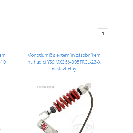
1
kem
Monotlumič s externím zásobníkem
-10
na hadici YSS MX366-305TRCL-23-X
nastavitelný