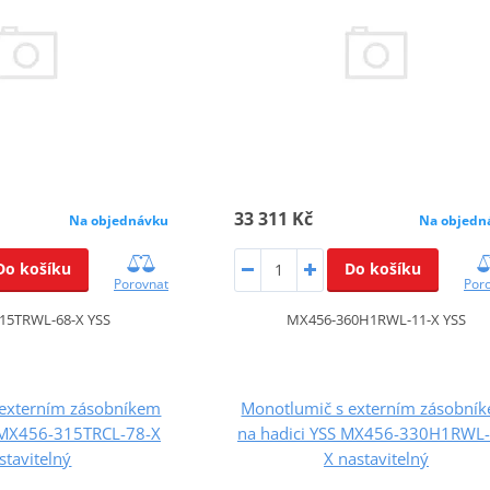
33 311 Kč
Na objednávku
Na objedn
Do košíku
Do košíku
Porovnat
Por
15TRWL-68-X YSS
MX456-360H1RWL-11-X YSS
 externím zásobníkem
Monotlumič s externím zásobní
S MX456-315TRCL-78-X
na hadici YSS MX456-330H1RWL-
stavitelný
X nastavitelný