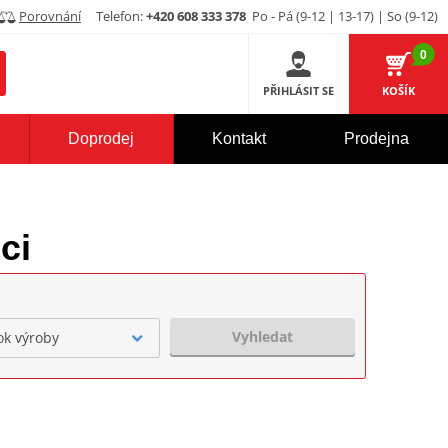
Porovnání
Telefon:
+420 608 333 378
Po - Pá (9-12 | 13-17) | So (9-12)
0
PŘIHLÁSIT SE
KOŠÍK
Doprodej
Kontakt
Prodejna
ci
Vyhledat
ok výroby