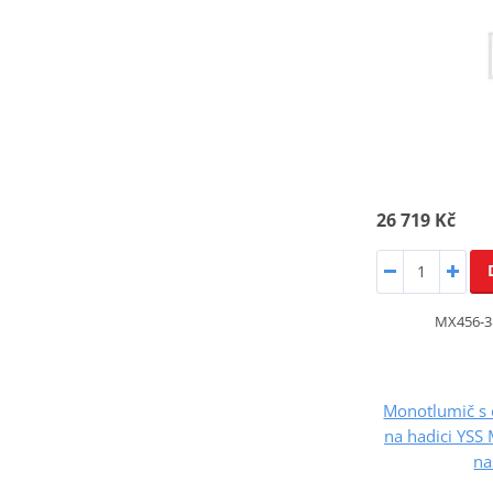
26 719 Kč
MX456-3
Monotlumič s
na hadici YS
na