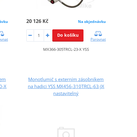
20 126 Kč
ávku
Na objednávku
Do košíku
ovnat
Porovnat
MX366-305TRCL-23-X YSS
kem
Monotlumič s externím zásobníkem
0-X
na hadici YSS MX456-310TRCL-63-JX
nastavitelný