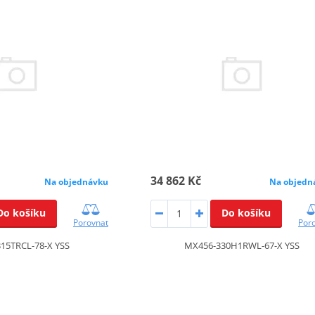
34 862 Kč
Na objednávku
Na objedn
Do košíku
Do košíku
Porovnat
Por
15TRCL-78-X YSS
MX456-330H1RWL-67-X YSS