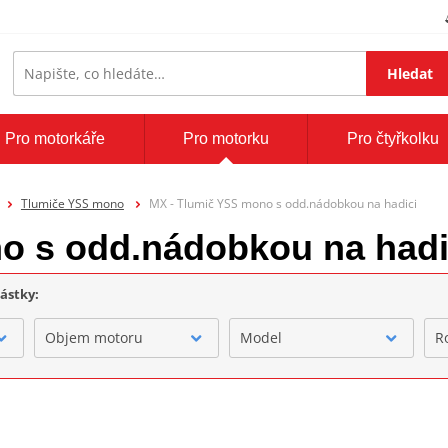
Hledat
Pro motorkáře
Pro motorku
Pro čtyřkolku
Tlumiče YSS mono
MX - Tlumič YSS mono s odd.nádobkou na hadici
o s odd.nádobkou na hadi
částky:
Objem motoru
Model
R