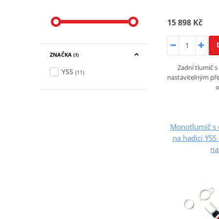
15 898 Kč
ZNAČKA
(1)
Zadní tlumič 
YSS
(11)
nastavitelným pře
Monotlumič s
na hadici YS
na