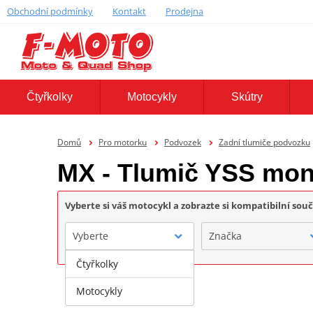
Obchodní podmínky
Kontakt
Prodejna
Čtyřkolky
Motocykly
Skútry
Domů
Pro motorku
Podvozek
Zadní tlumiče podvozku
MX - Tlumič YSS mon
Vyberte si váš motocykl a zobrazte si kompatibilní sou
Vyberte
Značka
Čtyřkolky
Motocykly