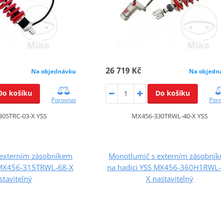
26 719 Kč
Na objednávku
Na objedn
Do košíku
Do košíku
Porovnat
Por
305TRC-03-X YSS
MX456-330TRWL-40-X YSS
 externím zásobníkem
Monotlumič s externím zásobní
S MX456-315TRWL-68-X
na hadici YSS MX456-360H1RWL-
stavitelný
X nastavitelný