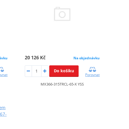
20 126 Kč
ávku
Na objednávku
Do košíku
ovnat
Porovnat
MX366-315TRCL-65-X YSS
kem
67-