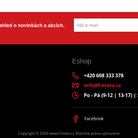
přehled o novinkách a akcích.
Eshop
+420 608 333 378
info@f-moto.cz
Po - Pá (9-12 | 13-17) | 
Facebook
Copyright © 2026 www.f-moto.cz
Všechna práva vyhrazena