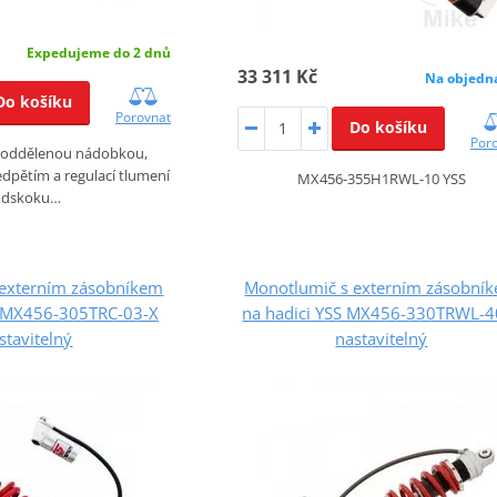
Expedujeme do 2 dnů
33 311 Kč
Na objedn
Do košíku
Porovnat
Do košíku
Por
s oddělenou nádobkou,
dpětím a regulací tlumení
MX456-355H1RWL-10 YSS
odskoku…
 externím zásobníkem
Monotlumič s externím zásobní
S MX456-305TRC-03-X
na hadici YSS MX456-330TRWL-4
stavitelný
nastavitelný