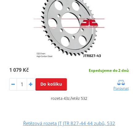
1 079 Kč
Expedujeme do 2 dnů
Do košíku
Porovnat
rozeta 43z,řetěz 532
Řetězová rozeta JT JTR 827-44 44 zubů, 532