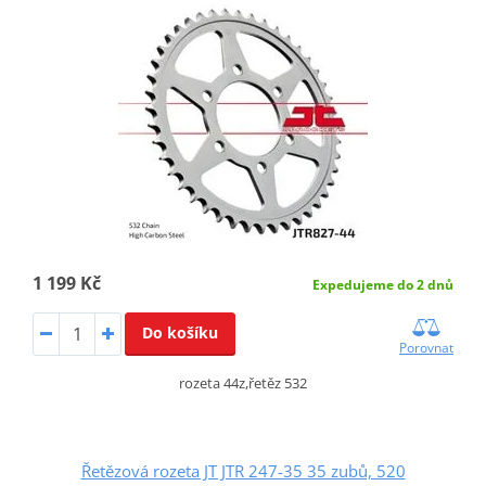
1 199 Kč
Expedujeme do 2 dnů
Do košíku
Porovnat
rozeta 44z,řetěz 532
Řetězová rozeta JT JTR 247-35 35 zubů, 520