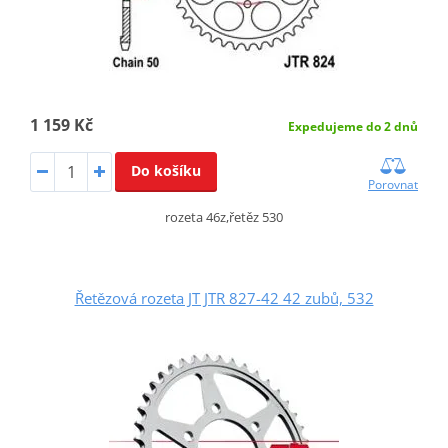
1 159 Kč
Expedujeme do 2 dnů
Do košíku
Porovnat
rozeta 46z,řetěz 530
Řetězová rozeta JT JTR 827-42 42 zubů, 532