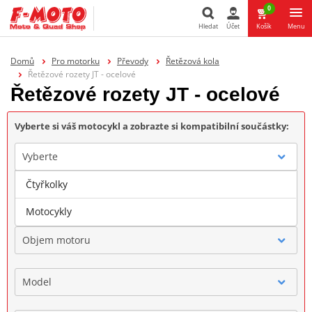
0
Hledat
Účet
Košík
Menu
Hledat
Domů
Pro motorku
Převody
Řetězová kola
Řetězové rozety JT - ocelové
Řetězové rozety JT - ocelové
Vyberte si váš motocykl a zobrazte si kompatibilní součástky:
Vyberte
Čtyřkolky
Značka
Motocykly
Objem motoru
Model