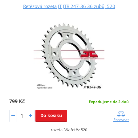
Řetězová rozeta JT JTR 247-36 36 zubů, 520
799 Kč
Expedujeme do 2 dnů
Do košíku
Porovnat
rozeta 36z,řetěz 520