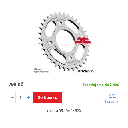
799 Kč
Expedujeme do 2 dnů
Do košíku
Porovnat
rozeta 35z,řetěz 520