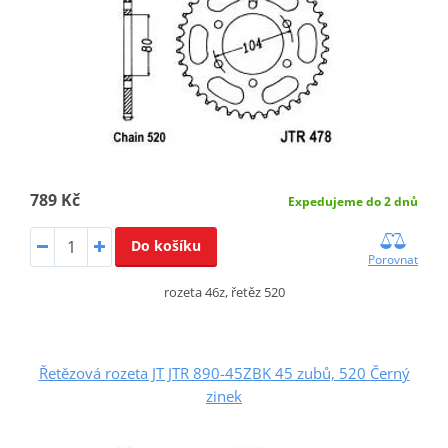
789 Kč
Expedujeme do 2 dnů
Do košíku
Porovnat
rozeta 46z, řetěz 520
Řetězová rozeta JT JTR 890-45ZBK 45 zubů, 520 Černý
zinek