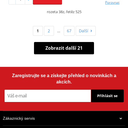
Porovnat
rozeta 38z, řetěz 525
1
2
…
67
Další
Zobrazit další 21
Zaregistrujte se a získejte přehled o novinkách a
akcích.
Přihlásit se
Zákaznický servis