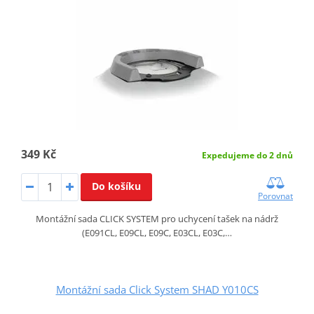
349 Kč
Expedujeme do 2 dnů
Do košíku
Porovnat
Montážní sada CLICK SYSTEM pro uchycení tašek na nádrž
(E091CL, E09CL, E09C, E03CL, E03C,…
Montážní sada Click System SHAD Y010CS