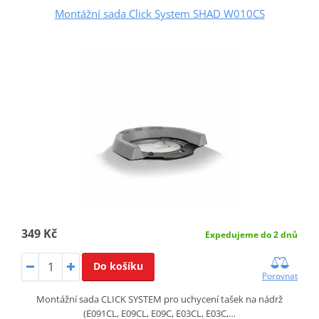
Montážní sada Click System SHAD W010CS
349 Kč
Expedujeme do 2 dnů
Do košíku
Porovnat
Montážní sada CLICK SYSTEM pro uchycení tašek na nádrž
(E091CL, E09CL, E09C, E03CL, E03C,…