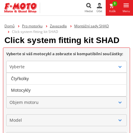
0
Hledat
Účet
Košík
Menu
Hledat
Domů
Pro motorku
Zavazadla
Montážní sady SHAD
Click system fitting kit SHAD
Click system fitting kit SHAD
Vyberte si váš motocykl a zobrazte si kompatibilní součástky:
Vyberte
Čtyřkolky
Značka
Motocykly
Objem motoru
Model