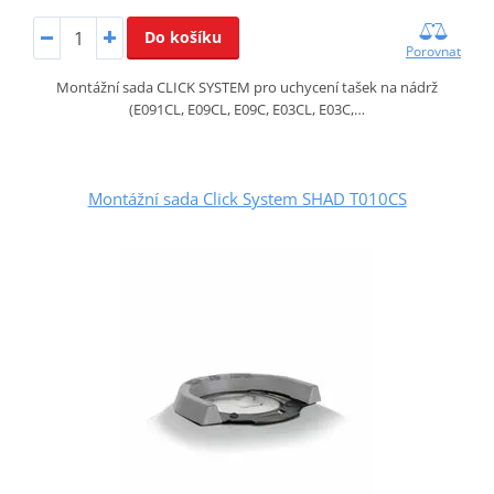
Do košíku
Porovnat
Montážní sada CLICK SYSTEM pro uchycení tašek na nádrž
(E091CL, E09CL, E09C, E03CL, E03C,…
Montážní sada Click System SHAD T010CS