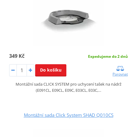
349 Kč
Expedujeme do 2 dnů
Do košíku
Porovnat
Montážní sada CLICK SYSTEM pro uchycení tašek na nádrž
(E091CL, E09CL, E09C, E03CL, E03C,…
Montážní sada Click System SHAD Q010CS