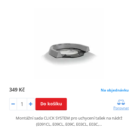
349 Kč
Na objednávku
Do košíku
Porovnat
Montážní sada CLICK SYSTEM pro uchycení tašek na nádrž
(E091CL, E09CL, E09C, E03CL, E03C,…