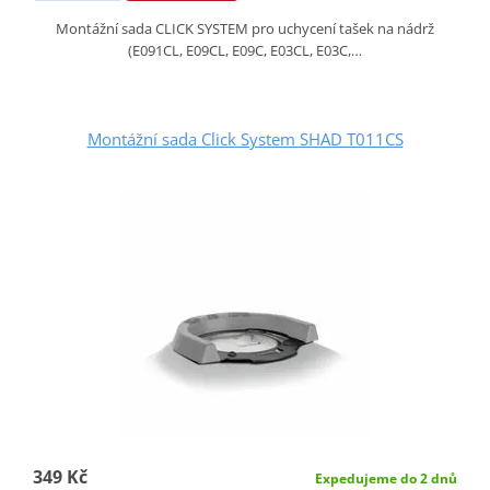
Montážní sada CLICK SYSTEM pro uchycení tašek na nádrž
(E091CL, E09CL, E09C, E03CL, E03C,…
Montážní sada Click System SHAD T011CS
349 Kč
Expedujeme do 2 dnů