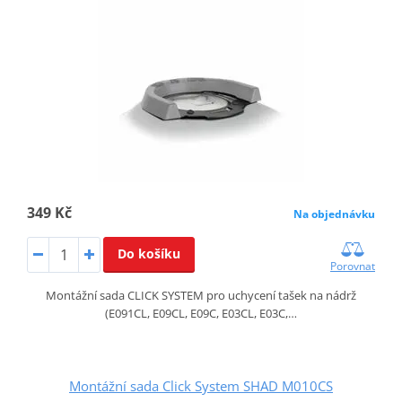
349 Kč
Na objednávku
Do košíku
Porovnat
Montážní sada CLICK SYSTEM pro uchycení tašek na nádrž
(E091CL, E09CL, E09C, E03CL, E03C,…
Montážní sada Click System SHAD M010CS