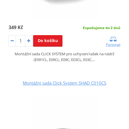
349 Kč
Expedujeme do 2 dnů
Do košíku
Porovnat
Montážní sada CLICK SYSTEM pro uchycení tašek na nádrž
(E091CL, E09CL, E09C, E03CL, E03C,…
Montážní sada Click System SHAD C010CS