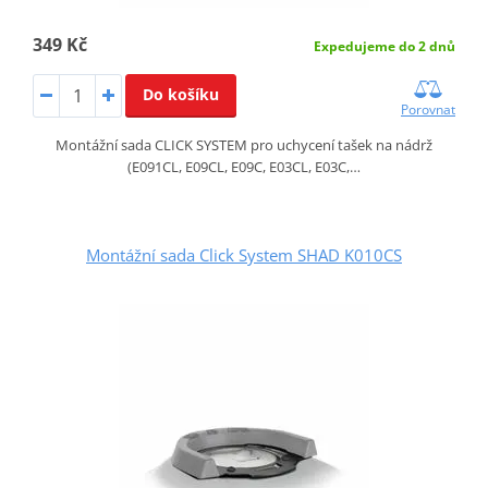
349 Kč
Expedujeme do 2 dnů
Do košíku
Porovnat
Montážní sada CLICK SYSTEM pro uchycení tašek na nádrž
(E091CL, E09CL, E09C, E03CL, E03C,…
Montážní sada Click System SHAD K010CS