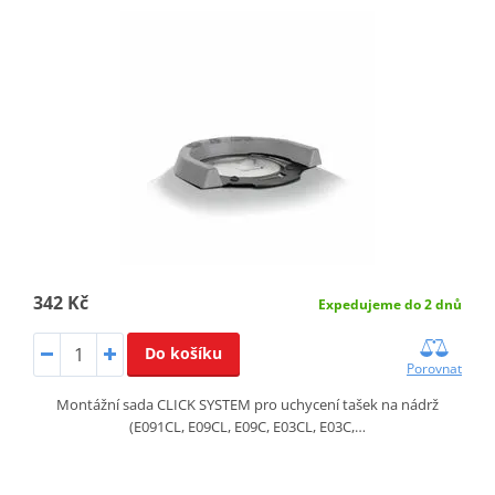
342 Kč
Expedujeme do 2 dnů
Do košíku
Porovnat
Montážní sada CLICK SYSTEM pro uchycení tašek na nádrž
(E091CL, E09CL, E09C, E03CL, E03C,…