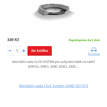
349 Kč
Expedujeme do 2 dnů
Do košíku
Porovnat
Montážní sada CLICK SYSTEM pro uchycení tašek na nádrž
(E091CL, E09CL, E09C, E03CL, E03C,…
Montážní sada Click System SHAD S010CS