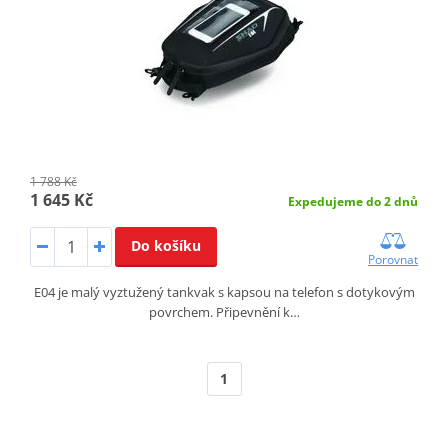
1 788 Kč
1 645 Kč
Expedujeme do 2 dnů
Do košíku
Porovnat
E04 je malý vyztužený tankvak s kapsou na telefon s dotykovým
povrchem. Připevnění k…
1