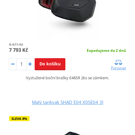
8 471 Kč
7 793 Kč
Expedujeme do 2 dnů
Do košíku
Porovnat
Vyztužené boční brašky E48SR 2ks se zámkem.
Malý tankvak SHAD E04 X0SE04 3l
SLEVA 8%