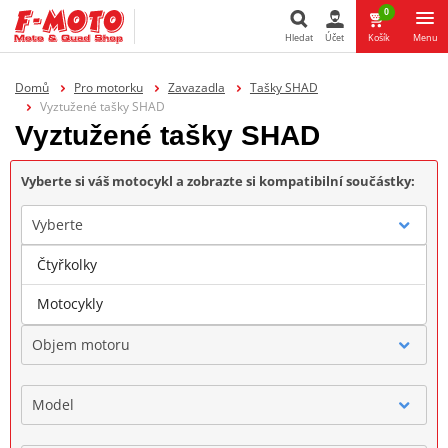
0
Hledat
Účet
Košík
Menu
Hledat
Domů
Pro motorku
Zavazadla
Tašky SHAD
Vyztužené tašky SHAD
Vyztužené tašky SHAD
Vyberte si váš motocykl a zobrazte si kompatibilní součástky:
Vyberte
Čtyřkolky
Značka
Motocykly
Objem motoru
Model