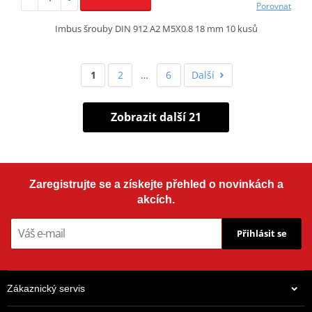
Porovnat
Imbus šrouby DIN 912 A2 M5X0.8 18 mm 10 kusů
1
2
…
6
Další
Zobrazit další 21
Zaregistrujte se a získejte přehled o novinkách a
akcích.
Přihlásit se
Zákaznický servis