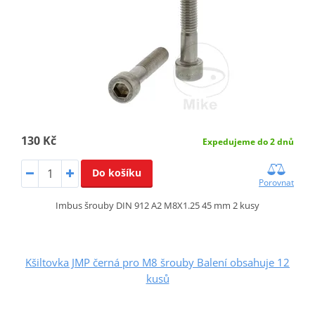
130 Kč
Expedujeme do 2 dnů
Do košíku
Porovnat
Imbus šrouby DIN 912 A2 M8X1.25 45 mm 2 kusy
Kšiltovka JMP černá pro M8 šrouby Balení obsahuje 12
kusů