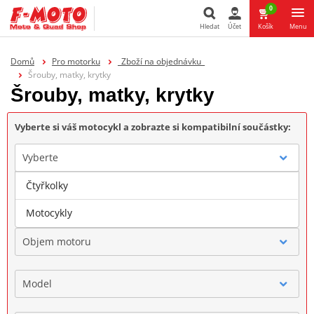
0
Hledat
Účet
Košík
Menu
Hledat
Domů
Pro motorku
_Zboží na objednávku_
Šrouby, matky, krytky
Šrouby, matky, krytky
Vyberte si váš motocykl a zobrazte si kompatibilní součástky:
Vyberte
Čtyřkolky
Značka
Motocykly
Objem motoru
Model