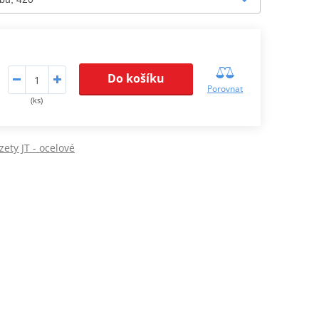
Do košíku
Porovnat
(ks)
ety JT - ocelové