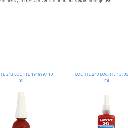
o hliníkových rozet, přičemž mnoho položek kombinuje dvě
TE 243 LOCTITE 1918997 10
LOCTITE 243 LOCTITE 13705
ml
ml