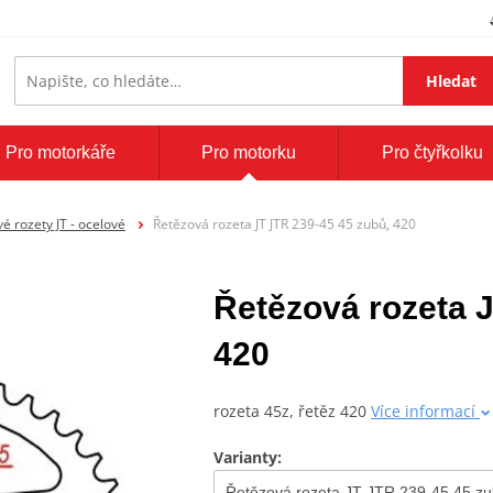
Hledat
Pro motorkáře
Pro motorku
Pro čtyřkolku
é rozety JT - ocelové
Řetězová rozeta JT JTR 239-45 45 zubů, 420
Řetězová rozeta 
420
rozeta 45z, řetěz 420
Více informací
Varianty: