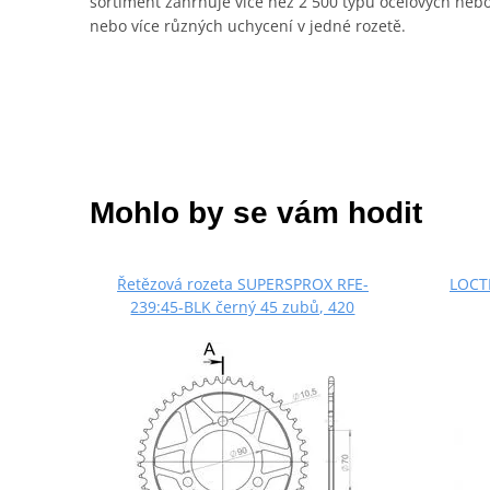
sortiment zahrnuje více než 2 500 typů ocelových neb
nebo více různých uchycení v jedné rozetě.
Mohlo by se vám hodit
Řetězová rozeta SUPERSPROX RFE-
LOCTI
239:45-BLK černý 45 zubů, 420