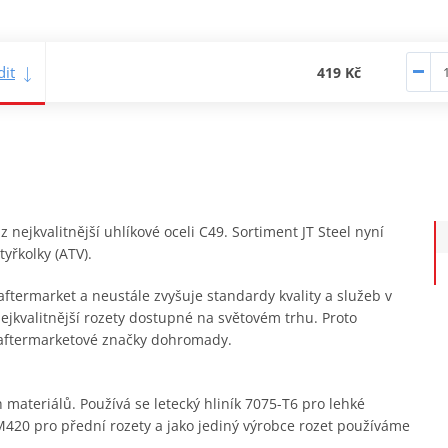
it
419 Kč
nejkvalitnější uhlíkové oceli C49. Sortiment JT Steel nyní
yřkolky (ATV).
ftermarket a neustále zvyšuje standardy kvality a služeb v
ejkvalitnější rozety dostupné na světovém trhu. Proto
 aftermarketové značky dohromady.
materiálů. Používá se letecký hliník 7075-T6 pro lehké
420 pro přední rozety a jako jediný výrobce rozet používáme