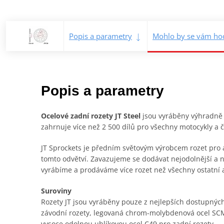
Popis a parametry
Mohlo by se vám hod
Popis a parametry
Ocelové zadní rozety JT Steel
jsou vyráběny výhradně z 
zahrnuje více než 2 500 dílů pro všechny motocykly a čt
JT Sprockets je předním světovým výrobcem rozet pro a
tomto odvětví. Zavazujeme se dodávat nejodolnější a n
vyrábíme a prodáváme více rozet než všechny ostatní
Suroviny
Rozety JT jsou vyráběny pouze z nejlepších dostupných 
závodní rozety, legovaná chrom-molybdenová ocel SCM
vysoce odolnou uhlíkovou ocel C49 pro zadní rozety.