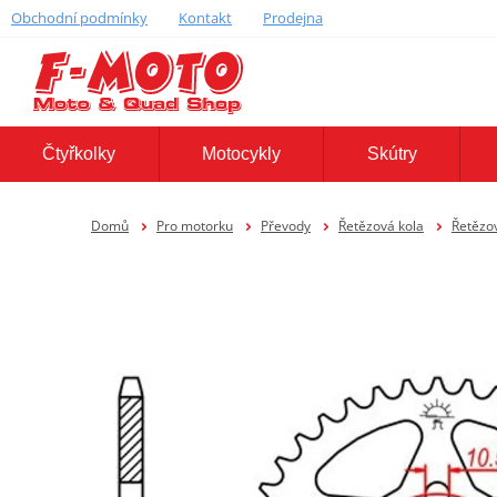
Obchodní podmínky
Kontakt
Prodejna
Čtyřkolky
Motocykly
Skútry
Domů
Pro motorku
Převody
Řetězová kola
Řetězov