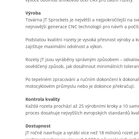
Výroba
Továrna JT Sprockets je největší a nejpokročilejší na s
nejnovější generace CNC technologií pro návrh a počí
Podstatou kvalitní rozety je vysoká přesnost výroby a 
zajišťuje maximální odolnost a výkon.
Rozety JT jsou vyráběny správným způsobem – odvalov
osvědčený způsob, jak dosáhnout minimálních toleranc
Po tepelném zpracování a ručním dokončení k dokonalost
motocyklovém průmyslu nebo je dokonce překračují.
Kontrola kvality
Každá rozeta prochází až 25 výrobními kroky a 10 samo
proces dosahuje nejvyšších evropských standardů kval
Dostupnost
JT ročně navrhuje a vyrábí více než 18 milionů rozet 