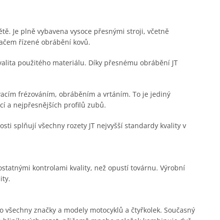
větě. Je plně vybavena vysoce přesnými stroji, včetně
tačem řízené obrábění kovů.
kvalita použitého materiálu. Díky přesnému obrábění JT
acím frézováním, obráběním a vrtáním. To je jediný
í a nejpřesnějších profilů zubů.
i splňují všechny rozety JT nejvyšší standardy kvality v
statnými kontrolami kvality, než opustí továrnu. Výrobní
ity.
pro všechny značky a modely motocyklů a čtyřkolek. Současný