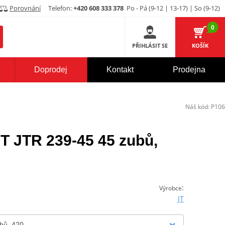
Porovnání
Telefon:
+420 608 333 378
Po - Pá (9-12 | 13-17) | So (9-12)
0
PŘIHLÁSIT SE
KOŠÍK
Doprodej
Kontakt
Prodejna
Náš kód:
P106
JT JTR 239-45 45 zubů,
:
Výrobce
JT