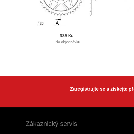
389 Kč
Na objednávku
Zaregistrujte se a získejte 
Zákaznický servis