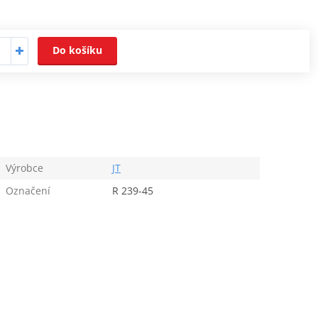
Do košíku
Výrobce
JT
Označení
R 239-45