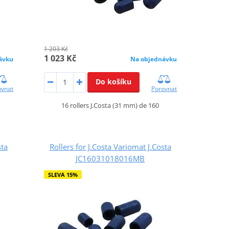
1 203 Kč
1 023 Kč
ávku
Na objednávku
Do košíku
ovnat
Porovnat
16 rollers J.Costa (31 mm) de 160
sta
Rollers for J.Costa Variomat J.Costa
JC16031018016MB
SLEVA 15%