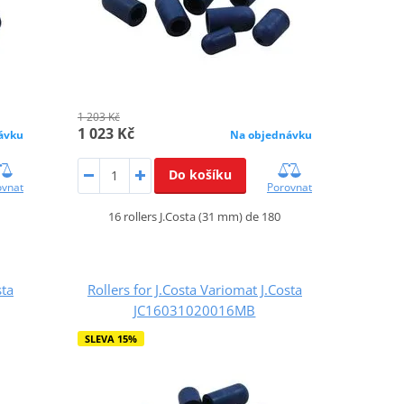
1 203 Kč
1 023 Kč
ávku
Na objednávku
Do košíku
ovnat
Porovnat
16 rollers J.Costa (31 mm) de 180
sta
Rollers for J.Costa Variomat J.Costa
JC16031020016MB
SLEVA 15%