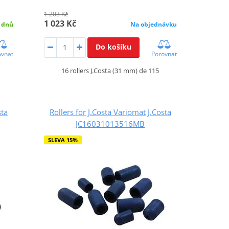
1 203 Kč
1 023 Kč
 dnů
Na objednávku
Do košíku
ovnat
Porovnat
16 rollers J.Costa (31 mm) de 115
sta
Rollers for J.Costa Variomat J.Costa
JC16031013516MB
SLEVA 15%