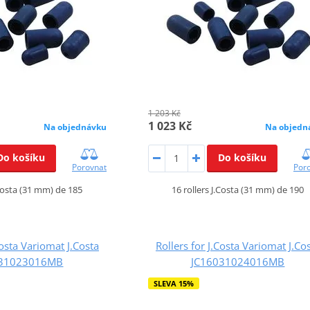
1 203 Kč
1 023 Kč
Na objednávku
Na objedn
Do košíku
Do košíku
Porovnat
Por
.Costa (31 mm) de 185
16 rollers J.Costa (31 mm) de 190
Costa Variomat J.Costa
Rollers for J.Costa Variomat J.Co
031023016MB
JC16031024016MB
SLEVA 15%