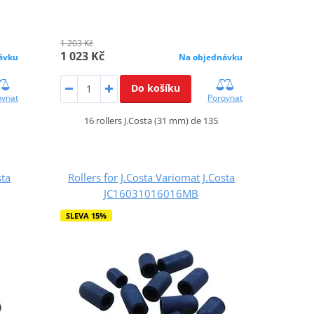
1 203 Kč
1 023 Kč
ávku
Na objednávku
Do košíku
ovnat
Porovnat
16 rollers J.Costa (31 mm) de 135
sta
Rollers for J.Costa Variomat J.Costa
JC16031016016MB
SLEVA 15%