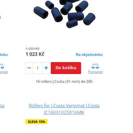
1 203 Kč
1 023 Kč
ávku
Na objednávku
Do košíku
ovnat
Porovnat
16 rollers J.Costa (31 mm) de 200
sta
Rollers for J.Costa Variomat J.Costa
JC16031025016MB
SLEVA 15%