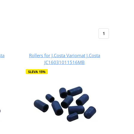
1
sta
Rollers for J.Costa Variomat J.Costa
JC16031011516MB
SLEVA 15%