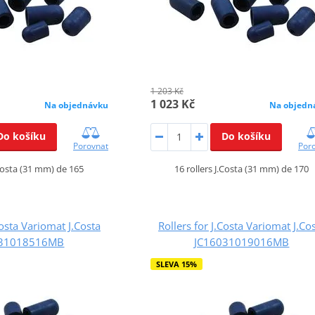
1 203 Kč
1 023 Kč
Na objednávku
Na objedn
Do košíku
Do košíku
Porovnat
Por
.Costa (31 mm) de 165
16 rollers J.Costa (31 mm) de 170
Costa Variomat J.Costa
Rollers for J.Costa Variomat J.Co
031018516MB
JC16031019016MB
SLEVA 15%