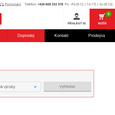
Porovnání
Telefon:
+420 608 333 378
Po - Pá (9-12 | 13-17) | So (9-12)
0
PŘIHLÁSIT SE
KOŠÍK
Doprodej
Kontakt
Prodejna
Vyhledat
ok výroby