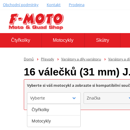
Obchodní podmínky
Kontakt
Prodejna
Čtyřkolky
Motocykly
Skútry
Domů
Převody
Variátory a díly variátoru
Variátory a dí
16 válečků (31 mm) J
Vyberte si váš motocykl a zobrazte si kompatibilní sou
Vyberte
Značka
Čtyřkolky
Motocykly