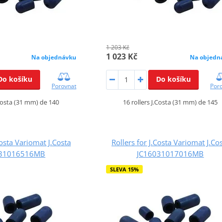
1 203 Kč
1 023 Kč
Na objednávku
Na objedn
Do košíku
Do košíku
Porovnat
Por
.Costa (31 mm) de 140
16 rollers J.Costa (31 mm) de 145
Costa Variomat J.Costa
Rollers for J.Costa Variomat J.Co
031016516MB
JC16031017016MB
SLEVA 15%