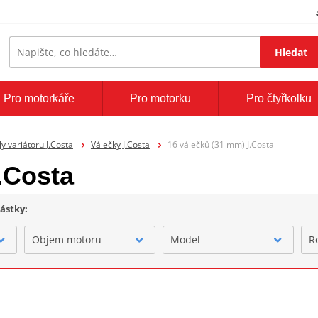
Hledat
Pro motorkáře
Pro motorku
Pro čtyřkolku
ly variátoru J.Costa
Válečky J.Costa
16 válečků (31 mm) J.Costa
.Costa
částky:
Objem motoru
Model
R