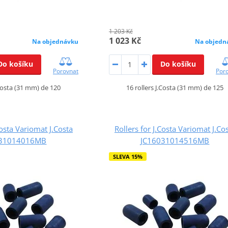
1 203 Kč
1 023 Kč
Na objednávku
Na objedn
Do košíku
Do košíku
Porovnat
Por
.Costa (31 mm) de 120
16 rollers J.Costa (31 mm) de 125
Costa Variomat J.Costa
Rollers for J.Costa Variomat J.Co
031014016MB
JC16031014516MB
SLEVA 15%