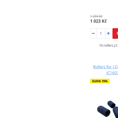
1 203 Kč
1 023 Kč
16 rollers J
Rollers for J.
JC16
SLEVA 15%