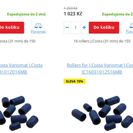
1 203 Kč
1 023 Kč
Expedujeme do 2 dnů
Expedujeme do 2
Do košíku
Do košíku
Porovnat
Por
.Costa (31 mm) de 150
16 rollers J.Costa (31 mm) de 155
Costa Variomat J.Costa
Rollers for J.Costa Variomat J.Co
031012016MB
JC16031012516MB
SLEVA 15%