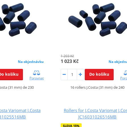
1 203 Kč
1 023 Kč
Na objednávku
Na objedn
Do košíku
Do košíku
Porovnat
Por
.Costa (31 mm) de 230
16 rollers J.Costa (31 mm) de 240
Costa Variomat J.Costa
Rollers for J.Costa Variomat J.Co
031025516MB
JC16031026516MB
SLEVA 15%