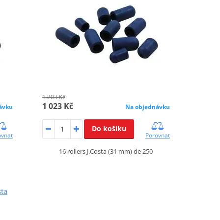
1 203 Kč
1 023 Kč
ávku
Na objednávku
Do košíku
ovnat
Porovnat
16 rollers J.Costa (31 mm) de 250
sta