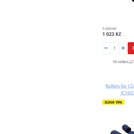
1 203 Kč
1 023 Kč
16 rollers J
Rollers for J.
JC16
SLEVA 15%