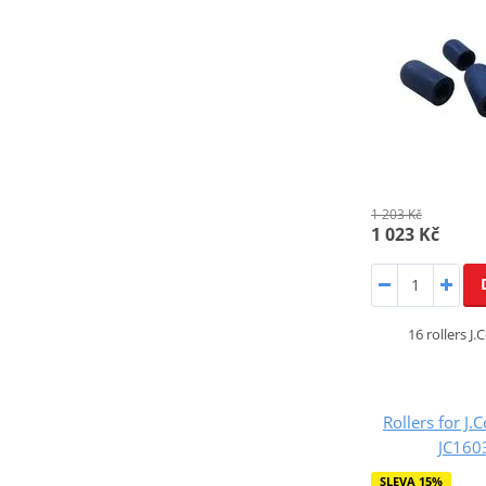
1 203 Kč
1 023 Kč
16 rollers J
Rollers for J.
JC16
SLEVA 15%