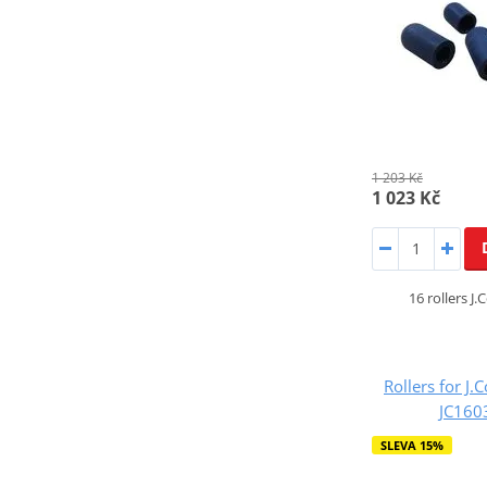
1 203 Kč
1 023 Kč
16 rollers J
Rollers for J.
JC16
SLEVA 15%