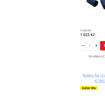
1 203 Kč
1 023 Kč
16 rollers J
Rollers for J.
JC16
SLEVA 15%