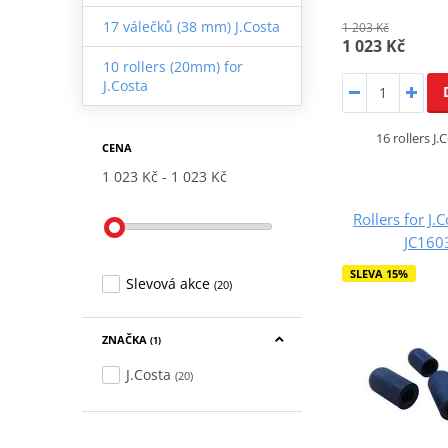
17 válečků (38 mm) J.Costa
1 203 Kč
1 023 Kč
10 rollers (20mm) for
J.Costa
16 rollers J
CENA
1 023 Kč
1 023 Kč
Rollers for J.
JC16
SLEVA 15%
Slevová akce
(20)
ZNAČKA
(1)
J.Costa
(20)