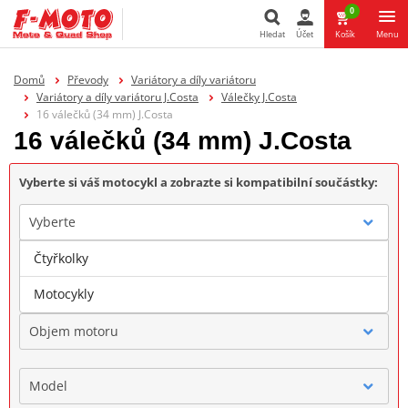
0
Hledat
Účet
Košík
Menu
Hledat
Domů
Převody
Variátory a díly variátoru
Variátory a díly variátoru J.Costa
Válečky J.Costa
16 válečků (34 mm) J.Costa
16 válečků (34 mm) J.Costa
Vyberte si váš motocykl a zobrazte si kompatibilní součástky:
Vyberte
Čtyřkolky
Značka
Motocykly
Objem motoru
Model