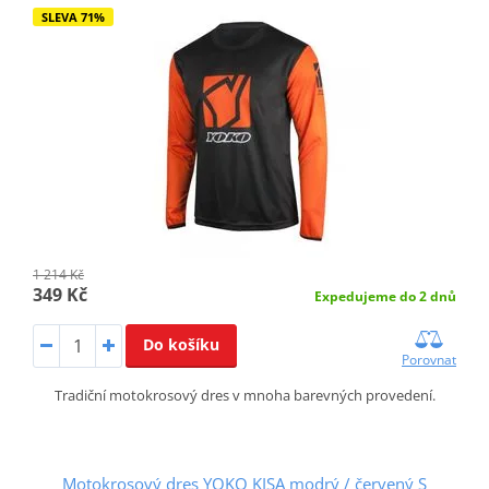
SLEVA 71%
1 214 Kč
349 Kč
Expedujeme do 2 dnů
Do košíku
Porovnat
Tradiční motokrosový dres v mnoha barevných provedení.
Motokrosový dres YOKO KISA modrý / červený S