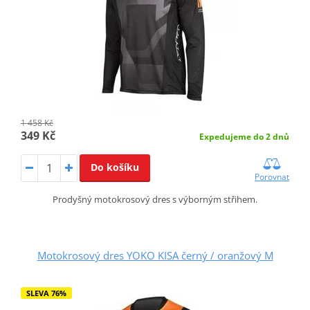
1 458 Kč
349 Kč
Expedujeme do 2 dnů
Do košíku
Porovnat
Prodyšný motokrosový dres s výborným střihem.
Motokrosový dres YOKO KISA černý / oranžový M
SLEVA 76%