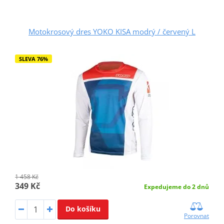
Motokrosový dres YOKO KISA modrý / červený L
SLEVA 76%
1 458 Kč
349 Kč
Expedujeme do 2 dnů
Do košíku
Porovnat