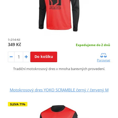
1 214 Kč
349 Kč
Expedujeme do 2 dnů
Do košíku
Porovnat
Tradiční motokrosový dres v mnoha barevných provedení.
Motokrosový dres YOKO SCRAMBLE černý / červený M
SLEVA 71%