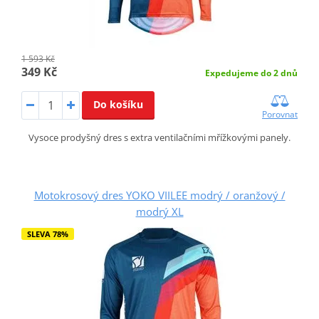
1 593 Kč
349 Kč
Expedujeme do 2 dnů
Do košíku
Porovnat
Vysoce prodyšný dres s extra ventilačními mřížkovými panely.
Motokrosový dres YOKO VIILEE modrý / oranžový /
modrý XL
SLEVA 78%