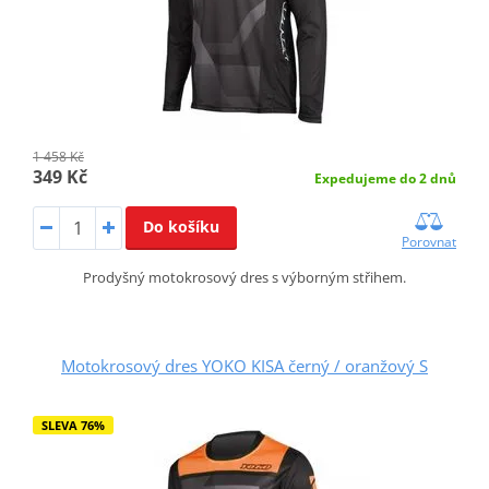
1 458 Kč
349 Kč
Expedujeme do 2 dnů
Do košíku
Porovnat
Prodyšný motokrosový dres s výborným střihem.
Motokrosový dres YOKO KISA černý / oranžový S
SLEVA 76%