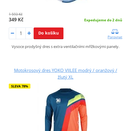
1 593 Kč
349 Kč
Expedujeme do 2 dnů
Do košíku
Porovnat
Vysoce prodyšný dres s extra ventilačními mřížkovými panely.
Motokrosový dres YOKO VIILEE modrý / oranžový /
žlutý XL
SLEVA 78%