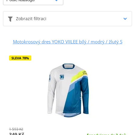
Zobrazit filtraci
Motokrosový dres YOKO VIILEE bílý / modrý / žlutý S
SLEVA 78%
1 593 Kč
349 Kč