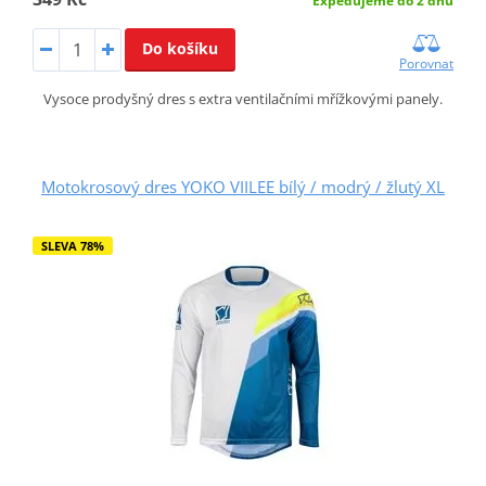
Expedujeme do 2 dnů
Do košíku
Porovnat
Vysoce prodyšný dres s extra ventilačními mřížkovými panely.
Motokrosový dres YOKO VIILEE bílý / modrý / žlutý XL
SLEVA 78%