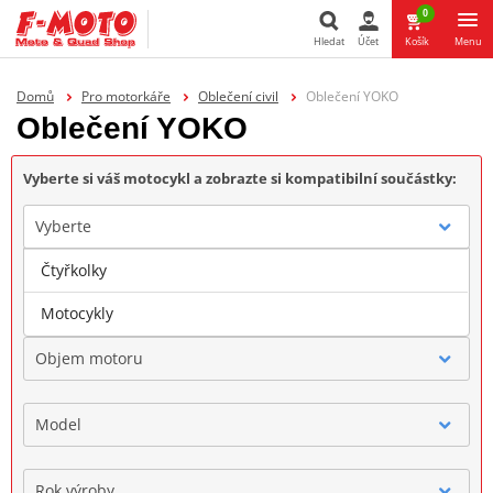
0
Hledat
Účet
Košík
Menu
Hledat
Domů
Pro motorkáře
Oblečení civil
Oblečení YOKO
Oblečení YOKO
Vyberte si váš motocykl a zobrazte si kompatibilní součástky:
Vyberte
Čtyřkolky
Značka
Motocykly
Objem motoru
Model
Rok výroby