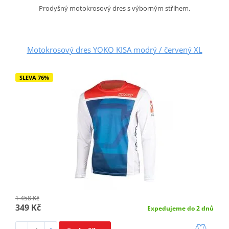
Prodyšný motokrosový dres s výborným střihem.
Motokrosový dres YOKO KISA modrý / červený XL
SLEVA 76%
1 458 Kč
349 Kč
Expedujeme do 2 dnů