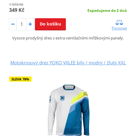
1 593 Kč
349 Kč
Expedujeme do 2 dnů
Do košíku
Porovnat
Vysoce prodyšný dres s extra ventilačními mřížkovými panely.
Motokrosový dres YOKO VIILEE bílý / modrý / žlutý XXL
SLEVA 78%