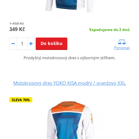
1 458 Kč
349 Kč
Expedujeme do 2 dnů
Do košíku
Porovnat
Prodyšný motokrosový dres s výborným střihem.
Motokrosový dres YOKO KISA modrý / oranžový XXL
SLEVA 76%