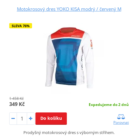
Motokrosový dres YOKO KISA modrý / červený M
SLEVA 76%
1 458 Kč
349 Kč
Expedujeme do 2 dnů
Do košíku
Porovnat
Prodyšný motokrosový dres s výborným střihem.