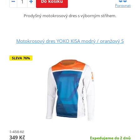
Do košíku
Porovnat
Prodyšný motokrosový dres s výborným střihem.
Motokrosový dres YOKO KISA modrý / oranžový S
SLEVA 76%
1 458 Kč
349 Kč
Expedujeme do 2 dnů