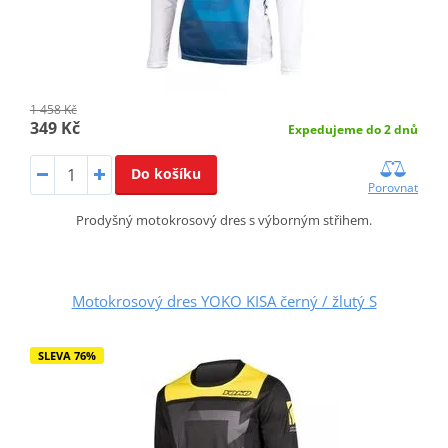
1 458 Kč
349 Kč
Expedujeme do 2 dnů
Do košíku
Porovnat
Prodyšný motokrosový dres s výborným střihem.
Motokrosový dres YOKO KISA černý / žlutý S
SLEVA 76%