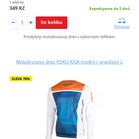
1 458 Kč
349 Kč
Expedujeme do 2 dnů
Do košíku
Porovnat
Prodyšný motokrosový dres s výborným střihem.
Motokrosový dres YOKO KISA modrý / oranžový L
SLEVA 76%