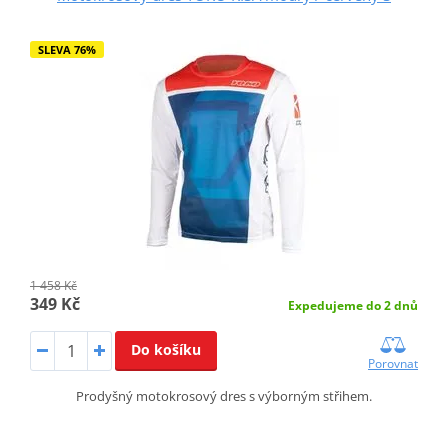
SLEVA 76%
1 458 Kč
349 Kč
Expedujeme do 2 dnů
Do košíku
Porovnat
Prodyšný motokrosový dres s výborným střihem.