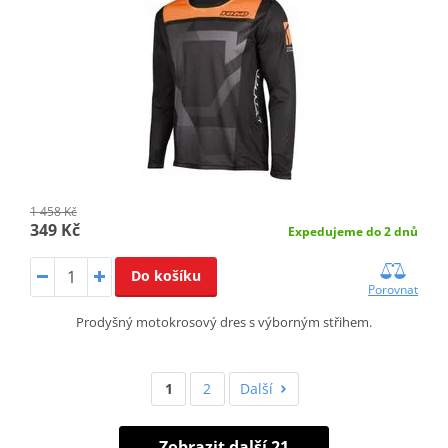
1 458 Kč
349 Kč
Expedujeme do 2 dnů
Do košíku
Porovnat
Prodyšný motokrosový dres s výborným střihem.
1
2
Další
Zobrazit další 21