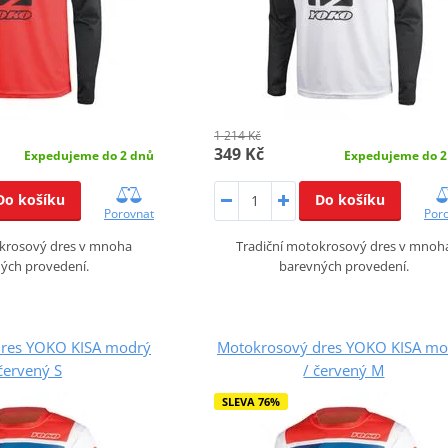
1 214 Kč
349 Kč
Expedujeme do 2 dnů
Expedujeme do 2
Do košíku
Do košíku
Porovnat
Por
okrosový dres v mnoha
Tradiční motokrosový dres v mnoh
ých provedení.
barevných provedení.
dres YOKO KISA modrý
Motokrosový dres YOKO KISA mo
červený S
/ červený M
SLEVA 76%