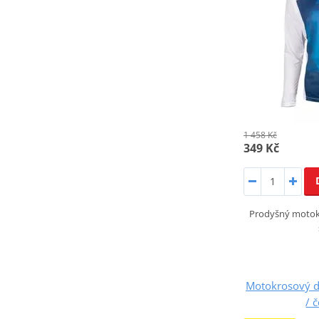
1 458 Kč
349 Kč
Prodyšný motok
Motokrosový 
/ 