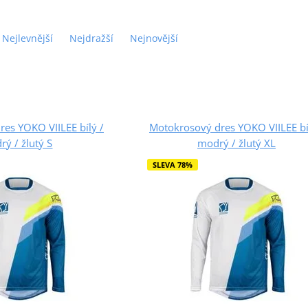
Nejlevnější
Nejdražší
Nejnovější
es YOKO VIILEE bílý /
Motokrosový dres YOKO VIILEE bí
ý / žlutý S
modrý / žlutý XL
SLEVA 78%