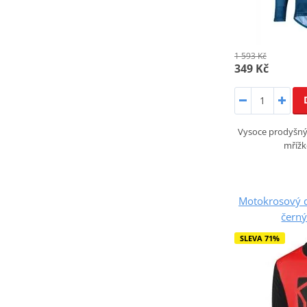
1 593 Kč
349 Kč
Vysoce prodyšný 
mřížk
Motokrosový 
černý
SLEVA 71%