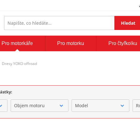
Hledat
Pro motorkáře
Pro motorku
Pro čtyřkolku
Dresy YOKO offroad
částky:
Objem motoru
Model
R