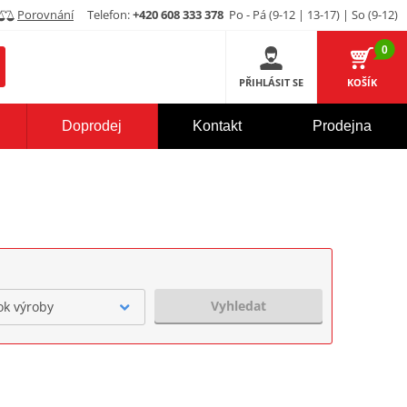
Porovnání
Telefon:
+420 608 333 378
Po - Pá (9-12 | 13-17) | So (9-12)
0
PŘIHLÁSIT SE
KOŠÍK
Doprodej
Kontakt
Prodejna
Vyhledat
ok výroby