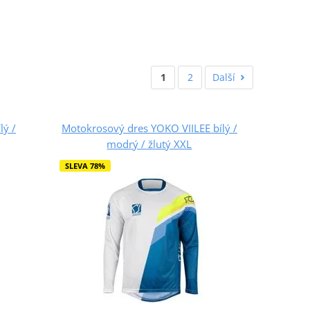
1
2
Další
lý /
Motokrosový dres YOKO VIILEE bílý /
modrý / žlutý XXL
SLEVA 78%