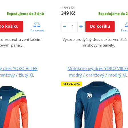
1 593 Kč
349 Kč
Expedujeme do 2 dnů
Expedujeme do 2
Do košíku
Do košíku
Porovnat
Por
dres s extra ventilačními
Vysoce prodyšný dres s extra ventilač
ovými panely.
mřížkovými panely.
ý dres YOKO VIILEE
Motokrosový dres YOKO VIILE
anžový / žlutý XL
modrý / oranžový / modrý XL
SLEVA 78%