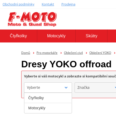
Obchodní podmínky
Kontakt
Prodejna
Čtyřkolky
Motocykly
Skútry
Domů
Pro motorkáře
Oblečení civil
Oblečení YOKO
Dresy YOKO offroad
Vyberte si váš motocykl a zobrazte si kompatibilní sou
Vyberte
Značka
Čtyřkolky
Motocykly