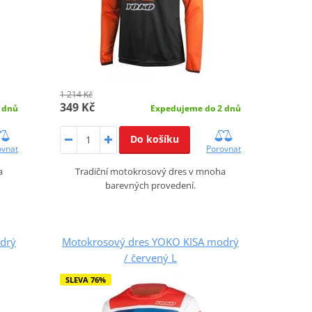
1 214 Kč
349 Kč
 dnů
Expedujeme do 2 dnů
Do košíku
ovnat
Porovnat
a
Tradiční motokrosový dres v mnoha
barevných provedení.
drý
Motokrosový dres YOKO KISA modrý
/ červený L
SLEVA 76%