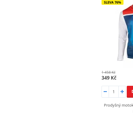
SLEVA 76%
1 458 Kč
349 Kč
Prodyšný motok