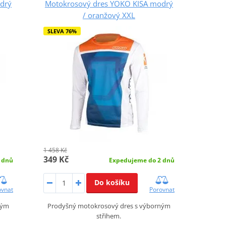
drý
Motokrosový dres YOKO KISA modrý
/ oranžový XXL
SLEVA 76%
1 458 Kč
349 Kč
 dnů
Expedujeme do 2 dnů
Do košíku
ovnat
Porovnat
ným
Prodyšný motokrosový dres s výborným
střihem.