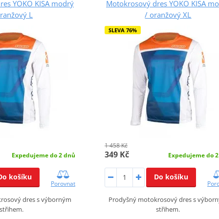
dres YOKO KISA modrý
Motokrosový dres YOKO KISA mo
oranžový L
/ oranžový XL
SLEVA 76%
1 458 Kč
349 Kč
Expedujeme do 2 dnů
Expedujeme do 2
Do košíku
Do košíku
Porovnat
Por
rosový dres s výborným
Prodyšný motokrosový dres s výbor
střihem.
střihem.