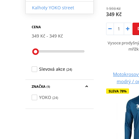
Kalhoty YOKO street
1 593 Kč
349 Kč
CENA
349 Kč
349 Kč
Vysoce prodyšný 
mřížk
Slevová akce
(24)
Motokrosov
modrý / or
ZNAČKA
(1)
SLEVA 78%
YOKO
(24)