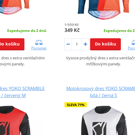
1 593 Kč
349 Kč
Expedujeme do 2 dnů
Expedujeme do 2
Do košíku
Do košíku
Porovnat
Por
dres s extra ventilačními
Vysoce prodyšný dres s extra ventilač
ovými panely.
mřížkovými panely.
dres YOKO SCRAMBLE
Motokrosový dres YOKO SCRAM
 / červený M
bílá / černá S
SLEVA 71%