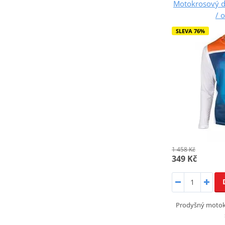
Motokrosový 
/ 
SLEVA 76%
1 458 Kč
349 Kč
Prodyšný motok