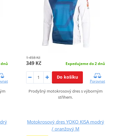
1 458 Kč
349 Kč
 dnů
Expedujeme do 2 dnů
Do košíku
ovnat
Porovnat
ným
Prodyšný motokrosový dres s výborným
střihem.
drý
Motokrosový dres YOKO KISA modrý
/ oranžový M