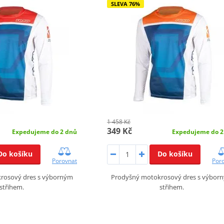
SLEVA 76%
1 458 Kč
349 Kč
Expedujeme do 2 dnů
Expedujeme do 2
Do košíku
Do košíku
Porovnat
Por
rosový dres s výborným
Prodyšný motokrosový dres s výbor
střihem.
střihem.