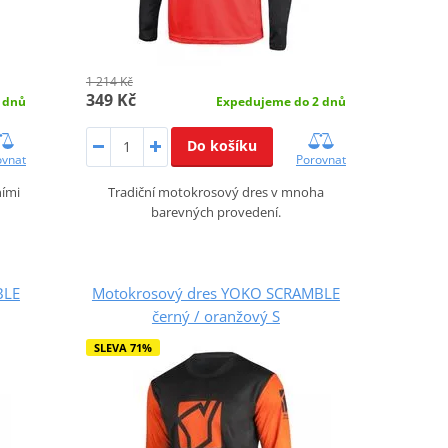
1 214 Kč
349 Kč
 dnů
Expedujeme do 2 dnů
Do košíku
ovnat
Porovnat
ními
Tradiční motokrosový dres v mnoha
barevných provedení.
BLE
Motokrosový dres YOKO SCRAMBLE
černý / oranžový S
SLEVA 71%