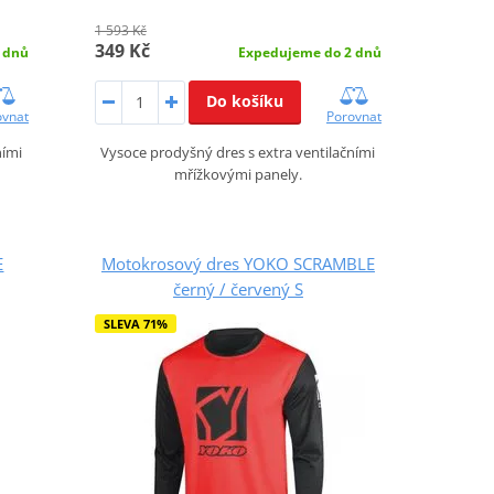
1 593 Kč
349 Kč
 dnů
Expedujeme do 2 dnů
Do košíku
ovnat
Porovnat
ními
Vysoce prodyšný dres s extra ventilačními
mřížkovými panely.
E
Motokrosový dres YOKO SCRAMBLE
černý / červený S
SLEVA 71%