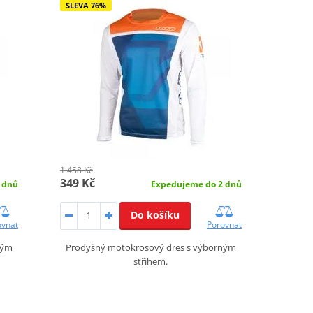
SLEVA 76%
1 458 Kč
349 Kč
 dnů
Expedujeme do 2 dnů
Do košíku
ovnat
Porovnat
ným
Prodyšný motokrosový dres s výborným
střihem.