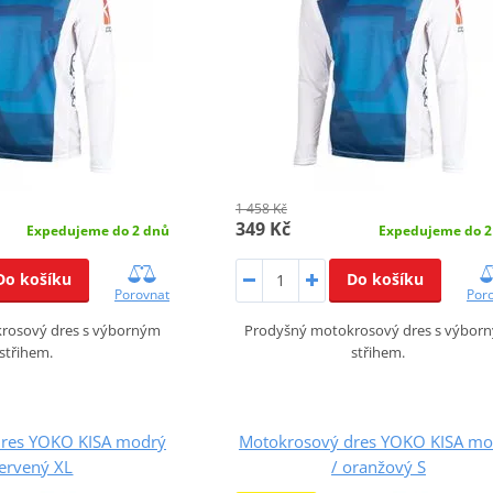
1 458 Kč
349 Kč
Expedujeme do 2 dnů
Expedujeme do 2
Do košíku
Do košíku
Porovnat
Por
rosový dres s výborným
Prodyšný motokrosový dres s výbor
střihem.
střihem.
dres YOKO KISA modrý
Motokrosový dres YOKO KISA mo
červený XL
/ oranžový S