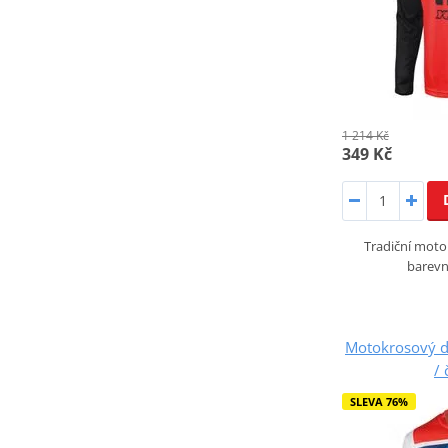
1 214 Kč
349 Kč
Tradiční mot
barevn
Motokrosový 
/ 
SLEVA 76%