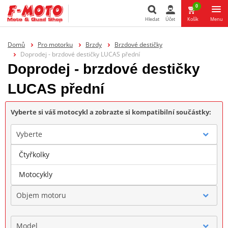
0
Hledat
Účet
Košík
Menu
Hledat
Domů
Pro motorku
Brzdy
Brzdové destičky
Doprodej - brzdové destičky LUCAS přední
Doprodej - brzdové destičky
LUCAS přední
Vyberte si váš motocykl a zobrazte si kompatibilní součástky:
Vyberte
Čtyřkolky
Značka
Motocykly
Objem motoru
Model