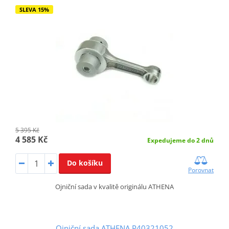
SLEVA 15%
5 395 Kč
4 585 Kč
Expedujeme do 2 dnů
Do košíku
Porovnat
Ojniční sada v kvalitě originálu ATHENA
Ojniční sada ATHENA P40321052