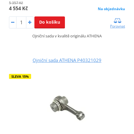
5 357 Kč
4 554 Kč
Na objednávku
Do košíku
Porovnat
Ojniční sada v kvalitě originálu ATHENA
Ojniční sada ATHENA P40321029
SLEVA 15%