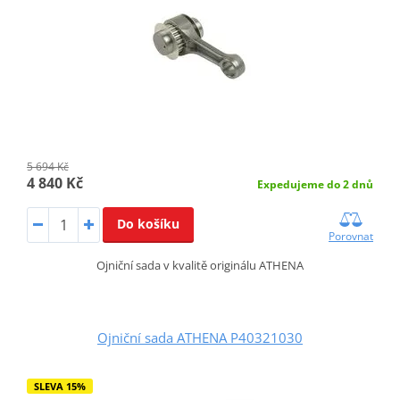
5 694 Kč
4 840 Kč
Expedujeme do 2 dnů
Do košíku
Porovnat
Ojniční sada v kvalitě originálu ATHENA
Ojniční sada ATHENA P40321030
SLEVA 15%