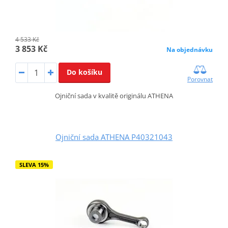
4 533 Kč
3 853 Kč
Na objednávku
Do košíku
Porovnat
Ojniční sada v kvalitě originálu ATHENA
Ojniční sada ATHENA P40321043
SLEVA 15%