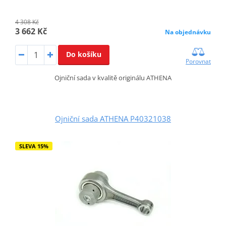
4 308 Kč
3 662 Kč
Na objednávku
Do košíku
Porovnat
Ojniční sada v kvalitě originálu ATHENA
Ojniční sada ATHENA P40321038
SLEVA 15%