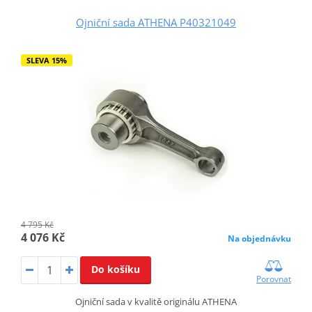
Ojniční sada ATHENA P40321049
SLEVA 15%
4 795 Kč
4 076 Kč
Na objednávku
Do košíku
Porovnat
Ojniční sada v kvalitě originálu ATHENA