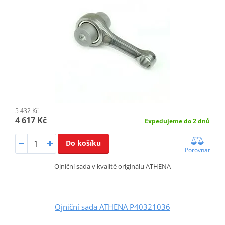
5 432 Kč
4 617 Kč
Expedujeme do 2 dnů
Do košíku
Porovnat
Ojniční sada v kvalitě originálu ATHENA
Ojniční sada ATHENA P40321036