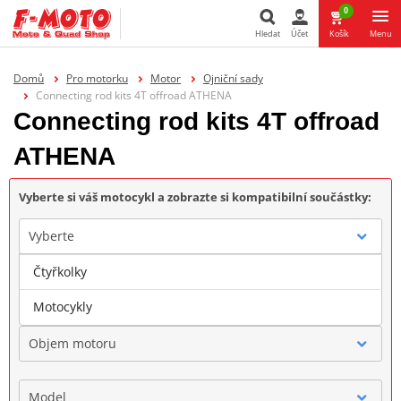
0
Hledat
Účet
Košík
Menu
Hledat
Domů
Pro motorku
Motor
Ojniční sady
Connecting rod kits 4T offroad ATHENA
Connecting rod kits 4T offroad
ATHENA
Vyberte si váš motocykl a zobrazte si kompatibilní součástky:
Vyberte
Čtyřkolky
Značka
Motocykly
Objem motoru
Model