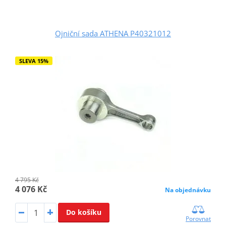
Ojniční sada ATHENA P40321012
SLEVA 15%
4 795 Kč
4 076 Kč
Na objednávku
Do košíku
Porovnat