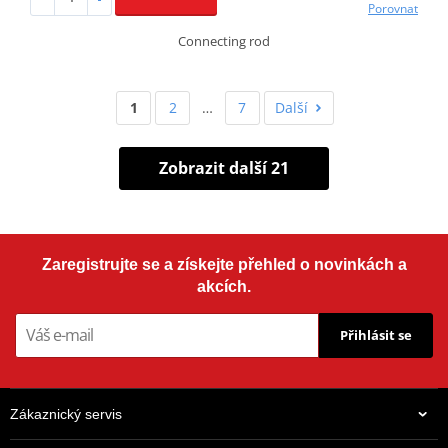
Porovnat
Connecting rod
1
2
…
7
Další
Zobrazit další 21
Zaregistrujte se a získejte přehled o novinkách a
akcích.
Přihlásit se
Zákaznický servis