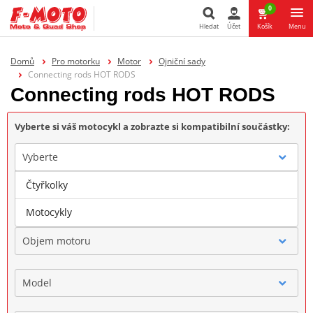
0
Hledat
Účet
Košík
Menu
Hledat
Domů
Pro motorku
Motor
Ojniční sady
Connecting rods HOT RODS
Connecting rods HOT RODS
Vyberte si váš motocykl a zobrazte si kompatibilní součástky:
Vyberte
Čtyřkolky
Značka
Motocykly
Objem motoru
Model