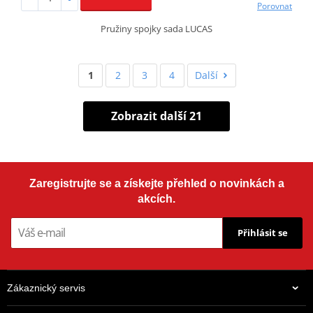
Porovnat
Pružiny spojky sada LUCAS
1
2
3
4
Další
Zobrazit další 21
Zaregistrujte se a získejte přehled o novinkách a
akcích.
Přihlásit se
Zákaznický servis