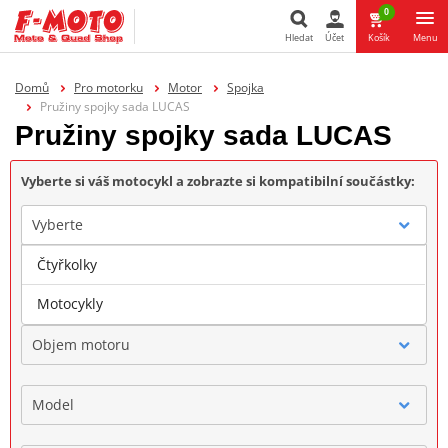
0
Hledat
Účet
Košík
Menu
Hledat
Domů
Pro motorku
Motor
Spojka
Pružiny spojky sada LUCAS
Pružiny spojky sada LUCAS
Vyberte si váš motocykl a zobrazte si kompatibilní součástky:
Vyberte
Čtyřkolky
Značka
Motocykly
Objem motoru
Model