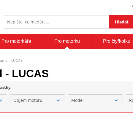
Hledat
Pro motorkáře
Pro motorku
Pro čtyřkolku
lamel - LUCAS
l - LUCAS
částky:
Objem motoru
Model
R