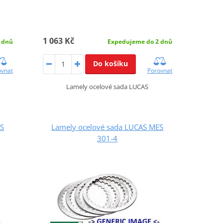
1 063 Kč
 dnů
Expedujeme do 2 dnů
Do košíku
ovnat
Porovnat
Lamely ocelové sada LUCAS
ES
Lamely ocelové sada LUCAS MES
301-4