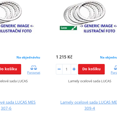
1 215 Kč
Na objednávku
Na objedn
Do košíku
Do košíku
Porovnat
Por
celové sada LUCAS
Lamely ocelové sada LUCAS
ové sada LUCAS MES
Lamely ocelové sada LUCAS M
307-6
309-4