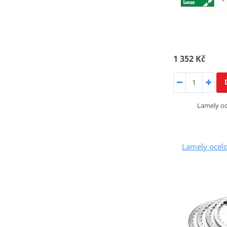
1 352 Kč
Lamely o
Lamely ocel