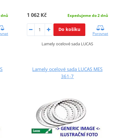
1 062 Kč
 dnů
Expedujeme do 2 dnů
Do košíku
ovnat
Porovnat
Lamely ocelové sada LUCAS
ES
Lamely ocelové sada LUCAS MES
361-7