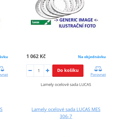
1 062 Kč
ávku
Na objednávku
Do košíku
ovnat
Porovnat
Lamely ocelové sada LUCAS
ES
Lamely ocelové sada LUCAS MES
306-7