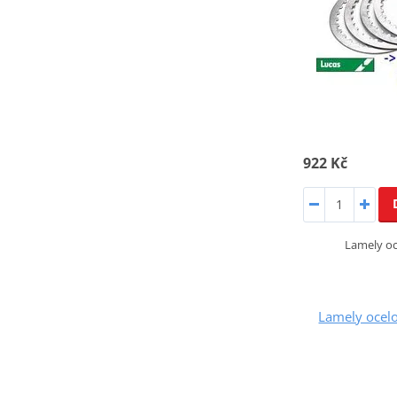
922 Kč
Lamely o
Lamely ocel