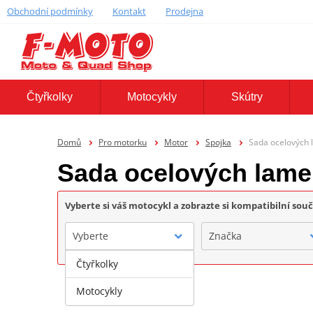
Obchodní podmínky
Kontakt
Prodejna
Čtyřkolky
Motocykly
Skútry
Domů
Pro motorku
Motor
Spojka
Sada ocelových 
Sada ocelových lame
Vyberte si váš motocykl a zobrazte si kompatibilní sou
Vyberte
Značka
Čtyřkolky
Motocykly