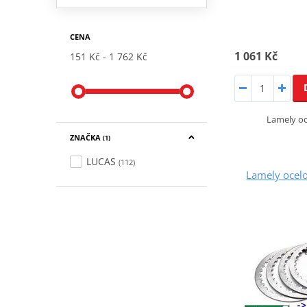
CENA
1 061 Kč
151 Kč
1 762 Kč
Lamely o
ZNAČKA
(1)
LUCAS
(112)
Lamely ocel