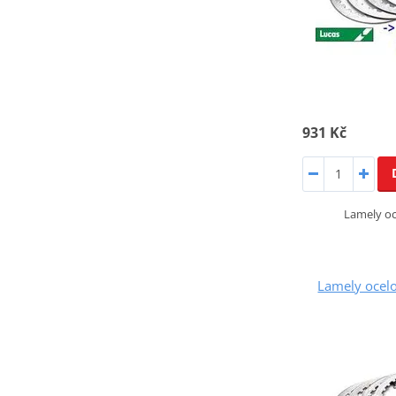
931 Kč
Lamely o
Lamely ocel