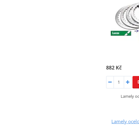
882 Kč
Lamely o
Lamely ocel