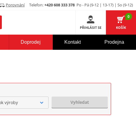
Porovnání
Telefon:
+420 608 333 378
Po - Pá (9-12 | 13-17) | So (9-12)
0
PŘIHLÁSIT SE
KOŠÍK
Doprodej
Kontakt
Prodejna
Vyhledat
ok výroby