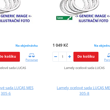
1 049 Kč
Na objednávku
Na objedn
Do košíku
Do košíku
Porovnat
Por
celové sada LUCAS
Lamely ocelové sada LUCAS
ové sada LUCAS MES
Lamely ocelové sada LUCAS M
305-6
305-8