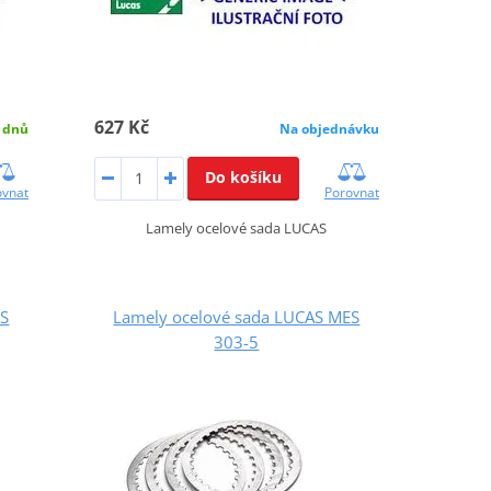
627 Kč
 dnů
Na objednávku
Do košíku
ovnat
Porovnat
Lamely ocelové sada LUCAS
ES
Lamely ocelové sada LUCAS MES
303-5