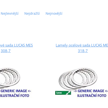
Nejlevnější
Nejdražší
Nejnovější
ové sada LUCAS MES
Lamely ocelové sada LUCAS M
308-7
318-7