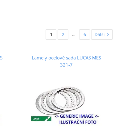
1
2
…
6
Další
ES
Lamely ocelové sada LUCAS MES
321-7