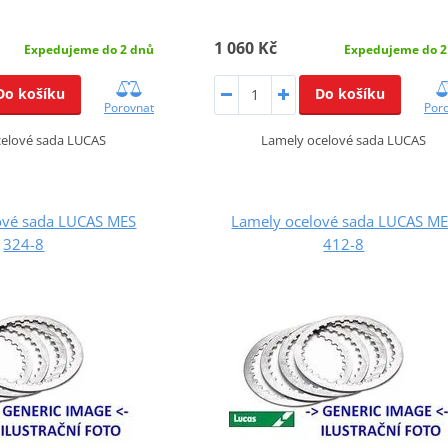
1 060 Kč
Expedujeme do 2 dnů
Expedujeme do 2
Do košíku
Do košíku
Porovnat
Por
celové sada LUCAS
Lamely ocelové sada LUCAS
ové sada LUCAS MES
Lamely ocelové sada LUCAS M
324-8
412-8