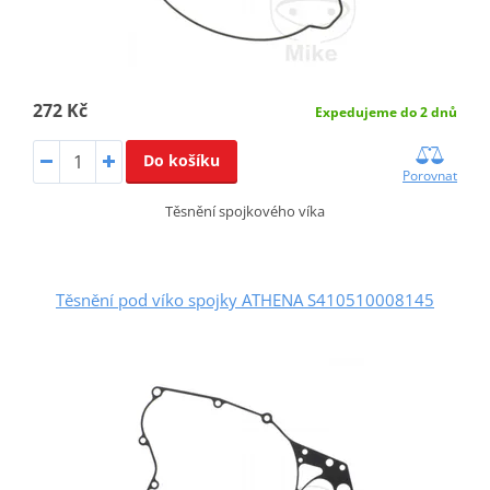
272 Kč
Expedujeme do 2 dnů
Do košíku
Porovnat
Těsnění spojkového víka
Těsnění pod víko spojky ATHENA S410510008145