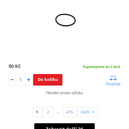
90 Kč
Expedujeme do 2 dnů
Do košíku
Porovnat
Těsnění svodu výfuku
1
2
…
476
Další