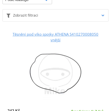
Zobrazit filtraci
Těsnění pod víko spojky ATHENA S410270008050
vnější
242 Kč