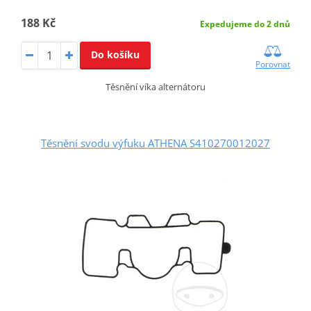
188 Kč
Expedujeme do 2 dnů
Do košíku
Porovnat
Těsnění víka alternátoru
Těsnění svodu výfuku ATHENA S410270012027