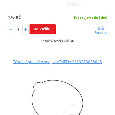
176 Kč
Expedujeme do 2 dnů
Do košíku
Porovnat
Těsnění svodu výfuku
Těsnění pod víko spojky ATHENA S410270008048