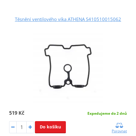
Těsnění ventilového víka ATHENA S410510015062
519 Kč
Expedujeme do 2 dnů
Do košíku
Porovnat