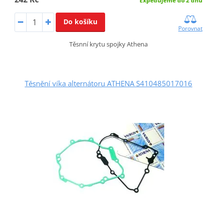
Expedujeme do 2 dnů
Do košíku
Porovnat
Těsnní krytu spojky Athena
Těsnění víka alternátoru ATHENA S410485017016