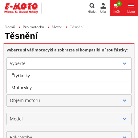
0
Hledat
Účet
Košík
Menu
Hledat
Domů
Pro motorku
Motor
Těsnění
Těsnění
Vyberte si váš motocykl a zobrazte si kompatibilní součástky:
Vyberte
Čtyřkolky
Značka
Motocykly
Objem motoru
Model
Rok výroby