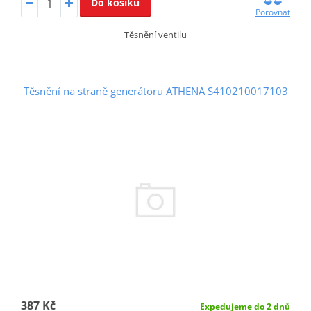
Do košíku
Porovnat
Těsnění ventilu
Těsnění na straně generátoru ATHENA S410210017103
387 Kč
Expedujeme do 2 dnů