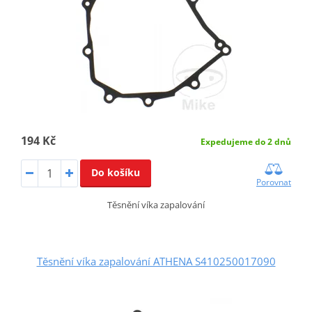
194 Kč
Expedujeme do 2 dnů
Do košíku
Porovnat
Těsnění víka zapalování
Těsnění víka zapalování ATHENA S410250017090