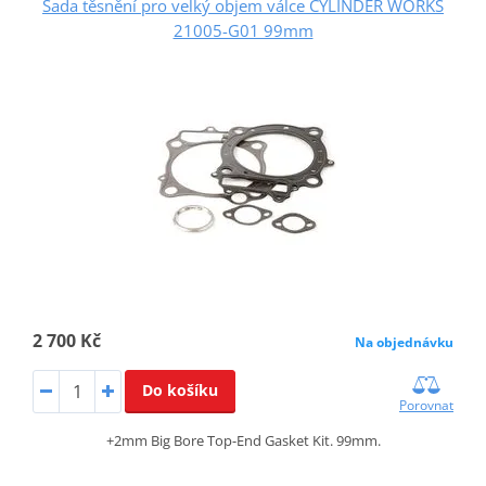
Sada těsnění pro velký objem válce CYLINDER WORKS
21005-G01 99mm
2 700 Kč
Na objednávku
Do košíku
Porovnat
+2mm Big Bore Top-End Gasket Kit. 99mm.