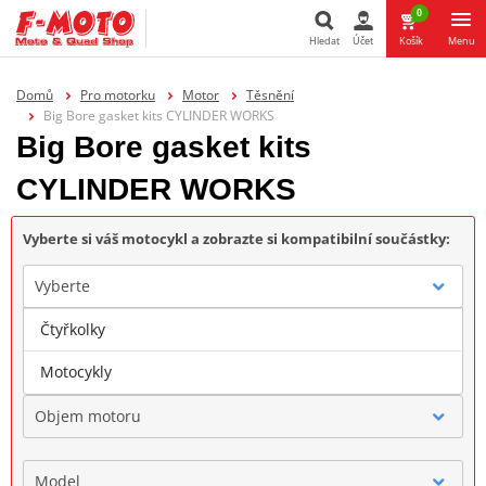
0
Hledat
Účet
Košík
Menu
Hledat
Domů
Pro motorku
Motor
Těsnění
Big Bore gasket kits CYLINDER WORKS
Big Bore gasket kits
CYLINDER WORKS
Vyberte si váš motocykl a zobrazte si kompatibilní součástky:
Vyberte
Čtyřkolky
Značka
Motocykly
Objem motoru
Model