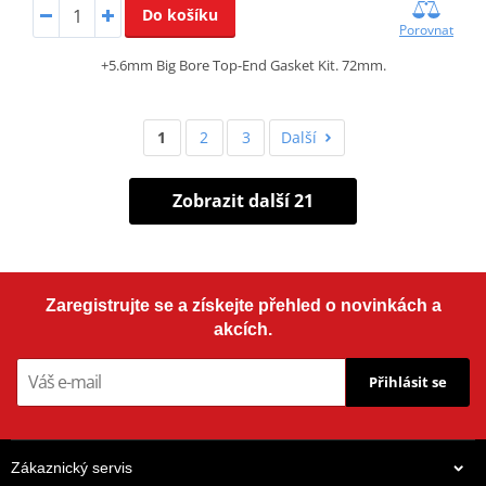
Do košíku
Porovnat
+5.6mm Big Bore Top-End Gasket Kit. 72mm.
1
2
3
Další
Zobrazit další 21
Zaregistrujte se a získejte přehled o novinkách a
akcích.
Přihlásit se
Zákaznický servis