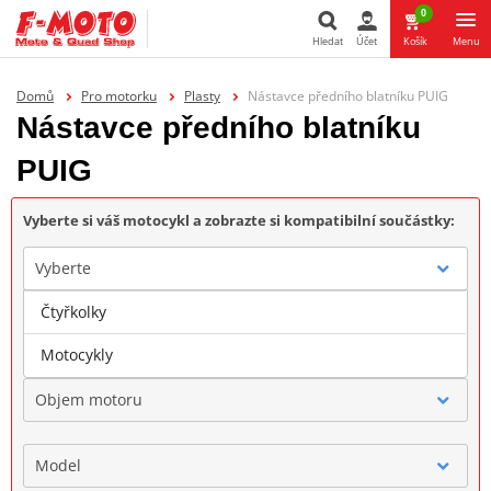
0
Hledat
Účet
Košík
Menu
Hledat
Domů
Pro motorku
Plasty
Nástavce předního blatníku PUIG
Nástavce předního blatníku
PUIG
Vyberte si váš motocykl a zobrazte si kompatibilní součástky:
Vyberte
Čtyřkolky
Značka
Motocykly
Objem motoru
Model