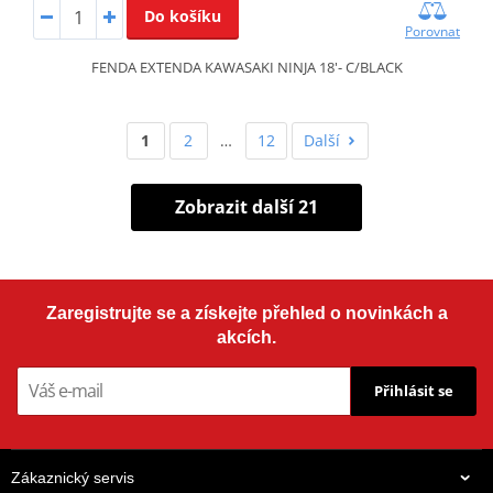
Do košíku
Porovnat
FENDA EXTENDA KAWASAKI NINJA 18'- C/BLACK
1
2
…
12
Další
Zobrazit další 21
Zaregistrujte se a získejte přehled o novinkách a
akcích.
Přihlásit se
Zákaznický servis