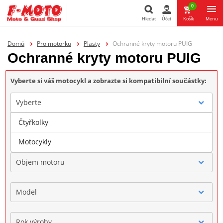
0
Hledat
Účet
Košík
Menu
Hledat
Domů
Pro motorku
Plasty
Ochranné kryty motoru PUIG
Ochranné kryty motoru PUIG
Vyberte si váš motocykl a zobrazte si kompatibilní součástky:
Vyberte
Čtyřkolky
Značka
Motocykly
Objem motoru
Model
Rok výroby