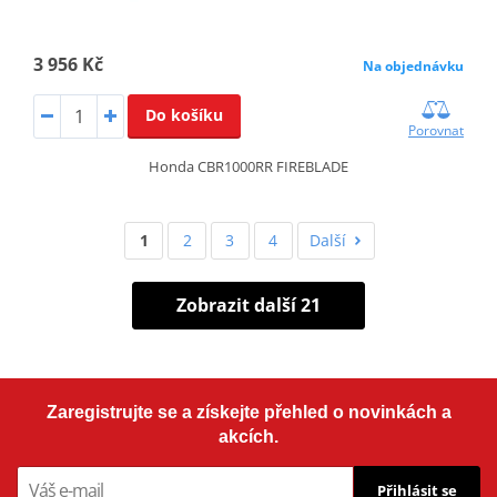
3 956 Kč
Na objednávku
Do košíku
Porovnat
Honda CBR1000RR FIREBLADE
1
2
3
4
Další
Zobrazit další 21
Zaregistrujte se a získejte přehled o novinkách a
akcích.
Přihlásit se