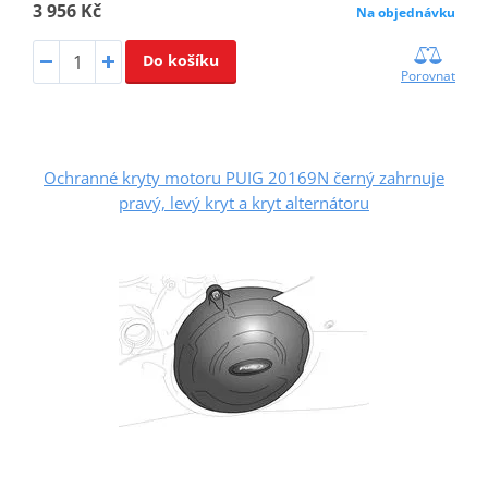
3 956 Kč
Na objednávku
Do košíku
Porovnat
Ochranné kryty motoru PUIG 20169N černý zahrnuje
pravý, levý kryt a kryt alternátoru