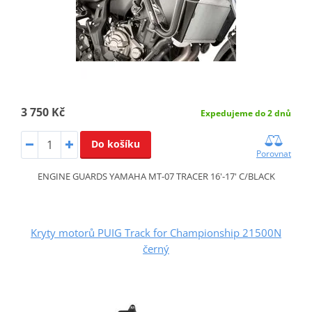
3 750 Kč
Expedujeme do 2 dnů
Do košíku
Porovnat
ENGINE GUARDS YAMAHA MT-07 TRACER 16'-17' C/BLACK
Kryty motorů PUIG Track for Championship 21500N
černý