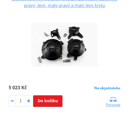
pravý, levý, malý pravý a malý levý krytu
5 023 Kč
Na objednávku
Do košíku
Porovnat