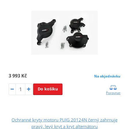
3 993 Kč
Na objednávku
Do košíku
Porovnat
Ochranné kryty motoru PUIG 20124N černý zahrnuje
pravý, levý kryt a kryt alternátoru