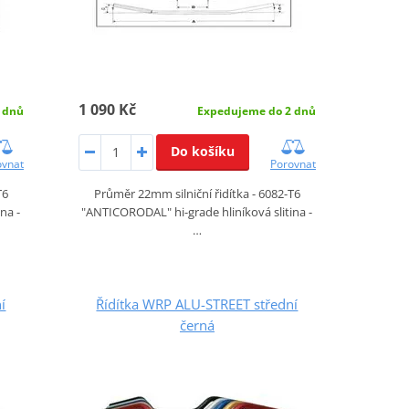
1 090 Kč
Expedujeme do 2 dnů
 dnů
Do košíku
Porovnat
ovnat
Průměr 22mm silniční řidítka - 6082-T6
T6
"ANTICORODAL" hi-grade hliníková slitina -
na -
…
í
Řídítka WRP ALU-STREET střední
černá