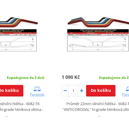
1 090 Kč
Expedujeme do 2
Expedujeme do 2 dnů
Do košíku
Do košíku
Por
Porovnat
Průměr 22mm silniční řidítka - 6082-
lniční řidítka - 6082-T6
"ANTICORODAL" hi-grade hliníková sliti
grade hliníková slitina -
…
…