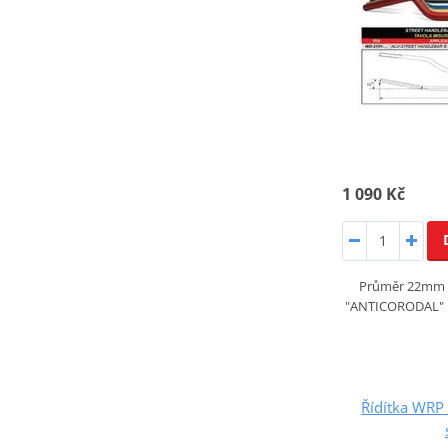
1 090 Kč
Průměr 22mm si
"ANTICORODAL" hi-
Řídítka WRP