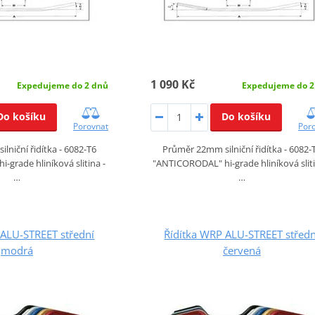
1 090 Kč
Expedujeme do 2 dnů
Expedujeme do 2
Do košíku
Do košíku
Porovnat
Por
lniční řidítka - 6082-T6
Průměr 22mm silniční řidítka - 6082-
grade hliníková slitina -
"ANTICORODAL" hi-grade hliníková sliti
…
…
 ALU-STREET střední
Řídítka WRP ALU-STREET středn
modrá
červená