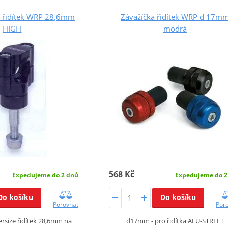
a řidítek WRP 28,6mm
Závažíčka řidítek WRP d 17m
HIGH
modrá
568 Kč
Expedujeme do 2 dnů
Expedujeme do 2
Do košíku
Do košíku
Porovnat
Por
versize řidítek 28,6mm na
d17mm - pro řidítka ALU-STREET