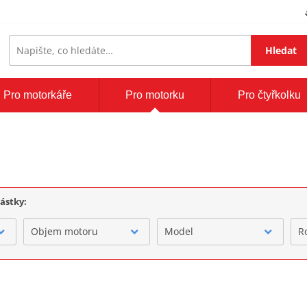
Hledat
Pro motorkáře
Pro motorku
Pro čtyřkolku
částky:
Objem motoru
Model
R