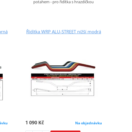
potahem - pro řidítka s hrazdičkou
brná
Řídítka WRP ALU-STREET nižší modrá
1 090 Kč
ávku
Na objednávku