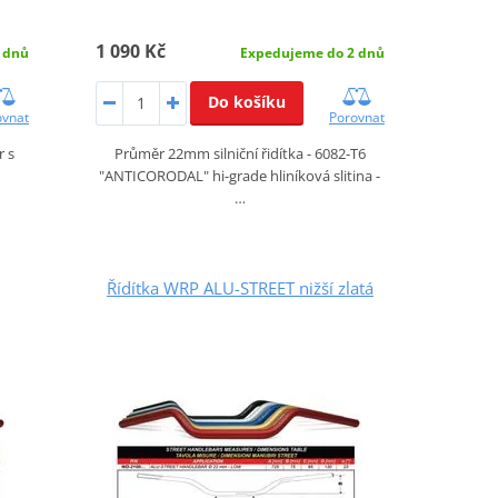
1 090 Kč
 dnů
Expedujeme do 2 dnů
Do košíku
ovnat
Porovnat
r s
Průměr 22mm silniční řidítka - 6082-T6
"ANTICORODAL" hi-grade hliníková slitina -
…
Řídítka WRP ALU-STREET nižší zlatá