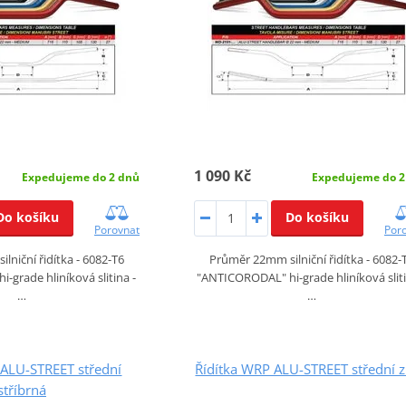
1 090 Kč
Expedujeme do 2 dnů
Expedujeme do 2
Do košíku
Do košíku
Porovnat
Por
lniční řidítka - 6082-T6
Průměr 22mm silniční řidítka - 6082-
grade hliníková slitina -
"ANTICORODAL" hi-grade hliníková sliti
…
…
 ALU-STREET střední
Řídítka WRP ALU-STREET střední z
stříbrná