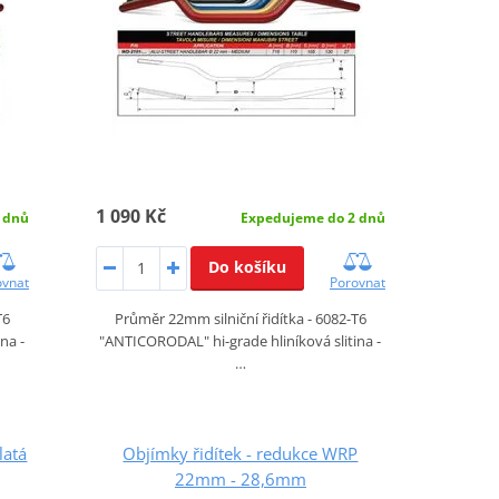
1 090 Kč
 dnů
Expedujeme do 2 dnů
Do košíku
ovnat
Porovnat
T6
Průměr 22mm silniční řidítka - 6082-T6
na -
"ANTICORODAL" hi-grade hliníková slitina -
…
latá
Objímky řidítek - redukce WRP
22mm - 28,6mm