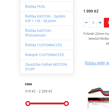
Řidítka PUIG
1 999 Kč
Řidítka EASTON - Systém
EXP 1 1/8 - 28,6mm
Řidítka EASTON -
Průměr 22mm han
Příslušenství
letecká hliník
e
Řidítka CUSTOMACCES
Rukojeti CUSTOMACCES
Řídítka WRP A
Závažíčka řidítek MOTION
STUFF
CENA
319 Kč
2 209 Kč