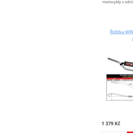
motocykly s odní
Řídítka W
1 379 Kč