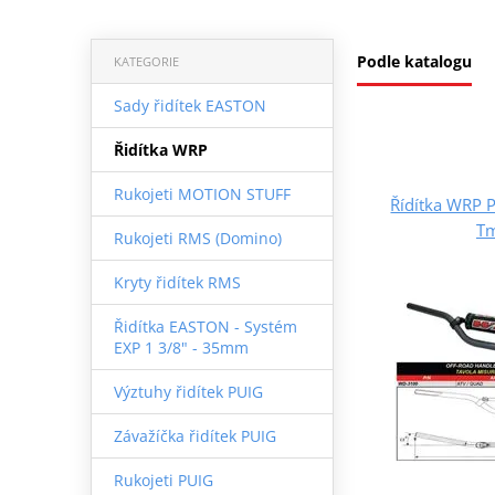
Podle katalogu
KATEGORIE
Sady řidítek EASTON
Řidítka WRP
Rukojeti MOTION STUFF
Řídítka WRP
Tm
Rukojeti RMS (Domino)
Kryty řidítek RMS
Řidítka EASTON - Systém
EXP 1 3/8" - 35mm
Výztuhy řidítek PUIG
Závažíčka řidítek PUIG
Rukojeti PUIG