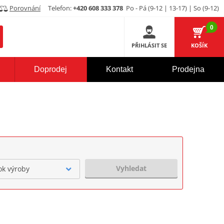
Porovnání
Telefon:
+420 608 333 378
Po - Pá (9-12 | 13-17) | So (9-12)
0
PŘIHLÁSIT SE
KOŠÍK
Doprodej
Kontakt
Prodejna
Vyhledat
ok výroby