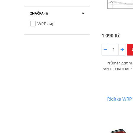
ZNAČKA
(1)
WRP
(24)
1 090 Kč
Průměr 22mm si
"ANTICORODAL" hi-
Řídítka WRP