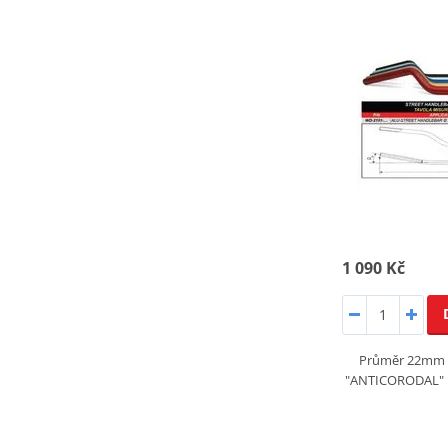
1 090 Kč
Průměr 22mm si
"ANTICORODAL" hi-