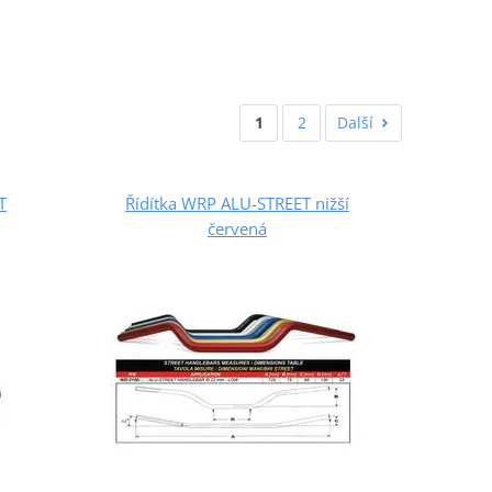
1
2
Další
T
Řídítka WRP ALU-STREET nižší
červená