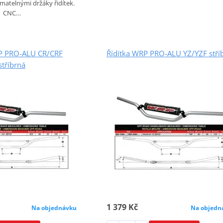
matelnými držáky řidítek.
CNC…
RP PRO-ALU CR/CRF
Řídítka WRP PRO-ALU YZ/YZF stří
stříbrná
1 379 Kč
Na objedn
Na objednávku