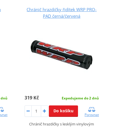
m
Chránič hrazdičky řidítek WRP PRO-
PAD černá/červená
319 Kč
 dnů
Expedujeme do 2 dnů
Do košíku
ovnat
Porovnat
Chránič hrazdičky s lesklým vinylovým