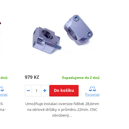
979 Kč
 dnů
Expedujeme do 2 dnů
Do košíku
ovnat
Porovnat
T6
Umožňuje instalaci oversize řidítek 28,6mm
na -
na sériové držáky o průměru 22mm. CNC
obrobený…