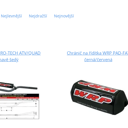
Nejlevnější
Nejdražší
Nejnovější
 PRO-TECH ATV/QUAD
Chránič na řídítka WRP PAD-FA
avě šedý
černá/červená