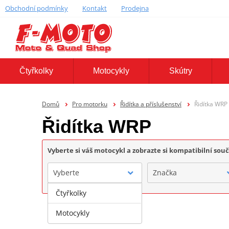
Obchodní podmínky
Kontakt
Prodejna
Čtyřkolky
Motocykly
Skútry
Domů
Pro motorku
Řidítka a příslušenství
Řidítka WRP
Řidítka WRP
Vyberte si váš motocykl a zobrazte si kompatibilní sou
Vyberte
Značka
Čtyřkolky
Motocykly