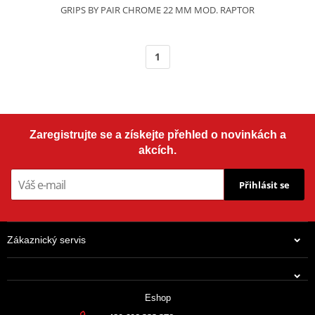
GRIPS BY PAIR CHROME 22 MM MOD. RAPTOR
1
Zaregistrujte se a získejte přehled o novinkách a
akcích.
Přihlásit se
Zákaznický servis
Eshop