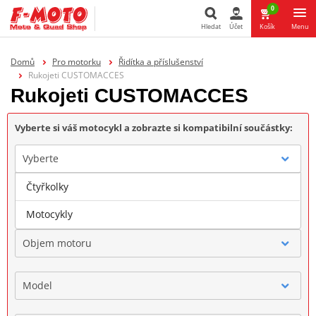
0
Hledat
Účet
Košík
Menu
Hledat
Domů
Pro motorku
Řidítka a příslušenství
Rukojeti CUSTOMACCES
Rukojeti CUSTOMACCES
Vyberte si váš motocykl a zobrazte si kompatibilní součástky:
Vyberte
Čtyřkolky
Značka
Motocykly
Objem motoru
Model